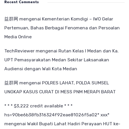
Recent Comments
益群网
mengenai
Kementerian Komdigi – IWO Gelar
Pertemuan, Bahas Berbagai Fenomena dan Persoalan
Media Online
TechReviewer
mengenai
Rutan Kelas I Medan dan Ka.
UPT Pemasyarakatan Medan Sekitar Laksanakan
Audiensi dengan Wali Kota Medan
益群网
mengenai
POLRES LAHAT, POLDA SUMSEL
UNGKAP KASUS CURAT DI MESS PNM MERAPI BARAT
* * * $3,222 credit available * * *
hs=90be6b38fb316324f92eae81026f5a02* ххх*
mengenai
Wakil Bupati Lahat Hadiri Perayaan HUT ke-