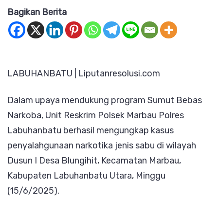
Bagikan Berita
Reskrim
Polsek
Marbau
Tangkap
LABUHANBATU | Liputanresolusi.com
Pengedar
Sabu,
Dalam upaya mendukung program Sumut Bebas
4
Narkoba, Unit Reskrim Polsek Marbau Polres
Paket
Labuhanbatu berhasil mengungkap kasus
Sabu
penyalahgunaan narkotika jenis sabu di wilayah
Diamankan
Dusun I Desa Blungihit, Kecamatan Marbau,
di
Kabupaten Labuhanbatu Utara, Minggu
Desa
(15/6/2025).
Blungihit