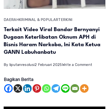
DAERAH
KRIMINAL & POPULAR
TERKINI
Terkait Video Viral Bandar Bernyanyi
Dugaan Keterlibatan Oknum APH di
Bisnis Haram Narkoba, Ini Kata Ketua
GANN Labuhanbatu
on
By
liputanresolusi
2 Februari 2025
Write a Comment
Terkait
Bagikan Berita
Video
Viral
Bandar
Bernyany