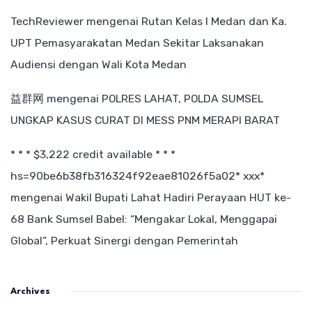
TechReviewer
mengenai
Rutan Kelas I Medan dan Ka.
UPT Pemasyarakatan Medan Sekitar Laksanakan
Audiensi dengan Wali Kota Medan
益群网
mengenai
POLRES LAHAT, POLDA SUMSEL
UNGKAP KASUS CURAT DI MESS PNM MERAPI BARAT
* * * $3,222 credit available * * *
hs=90be6b38fb316324f92eae81026f5a02* ххх*
mengenai
Wakil Bupati Lahat Hadiri Perayaan HUT ke-
68 Bank Sumsel Babel: “Mengakar Lokal, Menggapai
Global”, Perkuat Sinergi dengan Pemerintah
Archives