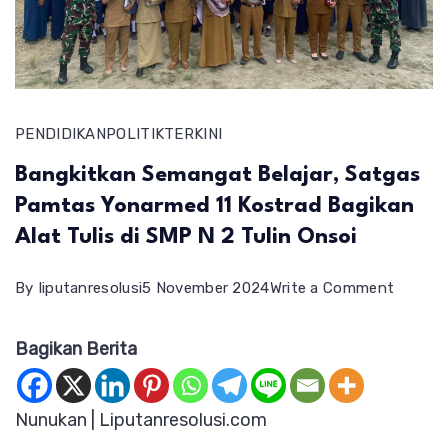
PENDIDIKAN
POLITIK
TERKINI
Bangkitkan Semangat Belajar, Satgas
Pamtas Yonarmed 11 Kostrad Bagikan
Alat Tulis di SMP N 2 Tulin Onsoi
on
By
liputanresolusi
5 November 2024
Write a Comment
Bangki
Bagikan Berita
Seman
Belajar,
Satgas
Nunukan | Liputanresolusi.com
Pamta