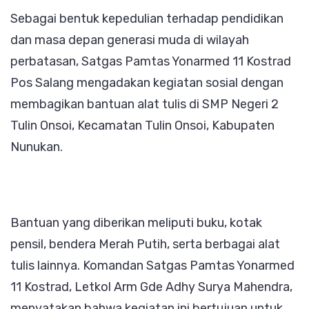
Sebagai bentuk kepedulian terhadap pendidikan
Yonarm
dan masa depan generasi muda di wilayah
11
perbatasan, Satgas Pamtas Yonarmed 11 Kostrad
Kostra
Pos Salang mengadakan kegiatan sosial dengan
Bagika
membagikan bantuan alat tulis di SMP Negeri 2
Alat
Tulin Onsoi, Kecamatan Tulin Onsoi, Kabupaten
Tulis
Nunukan.
di
SMP
N
2
Bantuan yang diberikan meliputi buku, kotak
Tulin
pensil, bendera Merah Putih, serta berbagai alat
Onsoi
tulis lainnya. Komandan Satgas Pamtas Yonarmed
11 Kostrad, Letkol Arm Gde Adhy Surya Mahendra,
menyatakan bahwa kegiatan ini bertujuan untuk