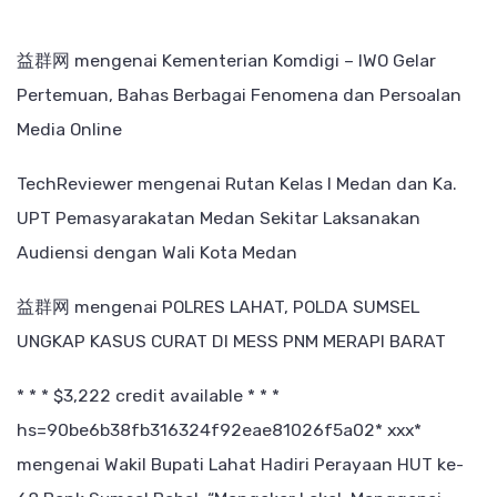
益群网
mengenai
Kementerian Komdigi – IWO Gelar
Pertemuan, Bahas Berbagai Fenomena dan Persoalan
Media Online
TechReviewer
mengenai
Rutan Kelas I Medan dan Ka.
UPT Pemasyarakatan Medan Sekitar Laksanakan
Audiensi dengan Wali Kota Medan
益群网
mengenai
POLRES LAHAT, POLDA SUMSEL
UNGKAP KASUS CURAT DI MESS PNM MERAPI BARAT
* * * $3,222 credit available * * *
hs=90be6b38fb316324f92eae81026f5a02* ххх*
mengenai
Wakil Bupati Lahat Hadiri Perayaan HUT ke-