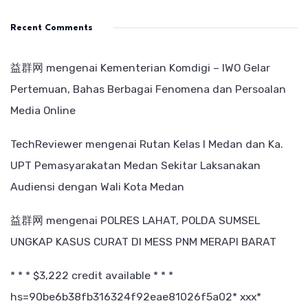
Recent Comments
益群网
mengenai
Kementerian Komdigi – IWO Gelar
Pertemuan, Bahas Berbagai Fenomena dan Persoalan
Media Online
TechReviewer
mengenai
Rutan Kelas I Medan dan Ka.
UPT Pemasyarakatan Medan Sekitar Laksanakan
Audiensi dengan Wali Kota Medan
益群网
mengenai
POLRES LAHAT, POLDA SUMSEL
UNGKAP KASUS CURAT DI MESS PNM MERAPI BARAT
* * * $3,222 credit available * * *
hs=90be6b38fb316324f92eae81026f5a02* ххх*