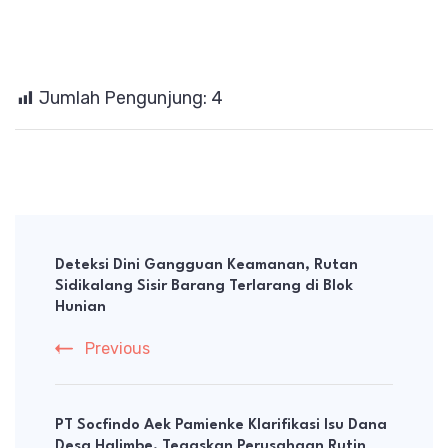
Jumlah Pengunjung:
4
Post
Navigation
Deteksi Dini Gangguan Keamanan, Rutan
Sidikalang Sisir Barang Terlarang di Blok
Hunian
Previous
PT Socfindo Aek Pamienke Klarifikasi Isu Dana
Desa Halimbe, Tegaskan Perusahaan Rutin