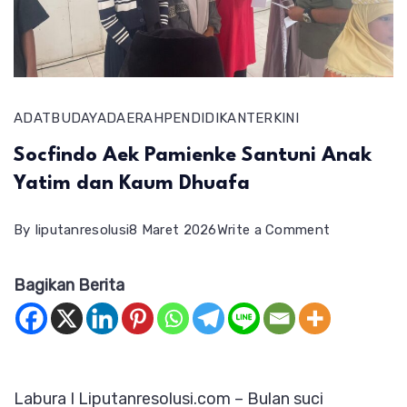
ADAT
BUDAYA
DAERAH
PENDIDIKAN
TERKINI
Socfindo Aek Pamienke Santuni Anak
Yatim dan Kaum Dhuafa
on
By
liputanresolusi
8 Maret 2026
Write a Comment
Socfindo
Bagikan Berita
Aek
Pamienke
Santuni
Anak
Labura I Liputanresolusi.com – Bulan suci
Yatim