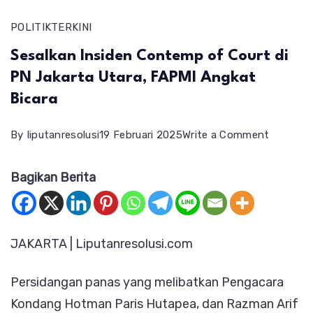
POLITIK
TERKINI
Sesalkan Insiden Contemp of Court di
PN Jakarta Utara, FAPMI Angkat
Bicara
on
By
liputanresolusi
19 Februari 2025
Write a Comment
Sesalkan
Bagikan Berita
Insiden
Contem
of
JAKARTA | Liputanresolusi.com
Court
di
Persidangan panas yang melibatkan Pengacara
PN
Kondang Hotman Paris Hutapea, dan Razman Arif
Jakarta