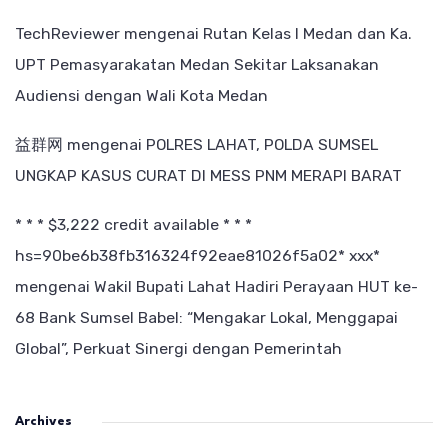
TechReviewer
mengenai
Rutan Kelas I Medan dan Ka.
UPT Pemasyarakatan Medan Sekitar Laksanakan
Audiensi dengan Wali Kota Medan
益群网
mengenai
POLRES LAHAT, POLDA SUMSEL
UNGKAP KASUS CURAT DI MESS PNM MERAPI BARAT
* * * $3,222 credit available * * *
hs=90be6b38fb316324f92eae81026f5a02* ххх*
mengenai
Wakil Bupati Lahat Hadiri Perayaan HUT ke-
68 Bank Sumsel Babel: “Mengakar Lokal, Menggapai
Global”, Perkuat Sinergi dengan Pemerintah
Archives