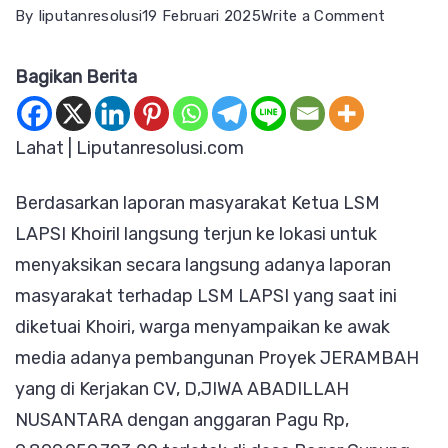
on
By
liputanresolusi
19 Februari 2025
Write a Comment
Diduga
Bagikan Berita
Proyek
Siluman,
Pemban
Lahat | Liputanresolusi.com
Jeramba
Berdasarkan laporan masyarakat Ketua LSM
Pagar
LAPSI Khoiril langsung terjun ke lokasi untuk
Gunung
menyaksikan secara langsung adanya laporan
Tidak
masyarakat terhadap LSM LAPSI yang saat ini
Ditemuk
diketuai Khoiri, warga menyampaikan ke awak
Papan
media adanya pembangunan Proyek JERAMBAH
Informas
yang di Kerjakan CV, D,JIWA ABADILLAH
NUSANTARA dengan anggaran Pagu Rp,