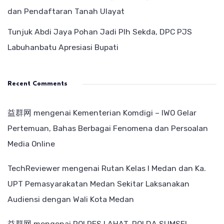
dan Pendaftaran Tanah Ulayat
Tunjuk Abdi Jaya Pohan Jadi Plh Sekda, DPC PJS
Labuhanbatu Apresiasi Bupati
Recent Comments
益群网
mengenai
Kementerian Komdigi – IWO Gelar
Pertemuan, Bahas Berbagai Fenomena dan Persoalan
Media Online
TechReviewer
mengenai
Rutan Kelas I Medan dan Ka.
UPT Pemasyarakatan Medan Sekitar Laksanakan
Audiensi dengan Wali Kota Medan
益群网
mengenai
POLRES LAHAT, POLDA SUMSEL