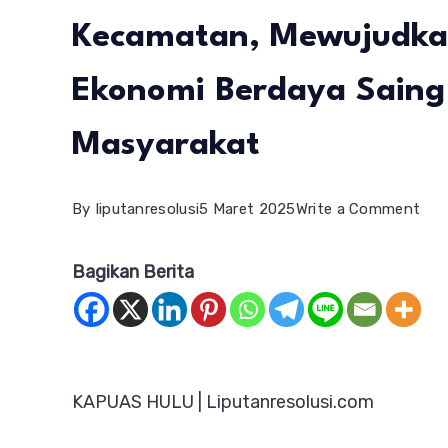
Kecamatan, Mewujudkan
Ekonomi Berdaya Saing
Masyarakat
on
By
liputanresolusi
5 Maret 2025
Write a Comment
Sat
Bagikan Berita
Yon
5/
Mus
Tin
KAPUAS HULU | Liputanresolusi.com
Kec
Mew