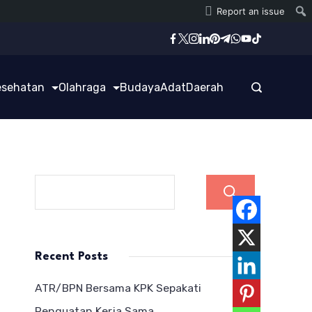
Report an issue
esehatan
Olahraga
Budaya
Adat
Daerah
Cari
Recent Posts
ATR/BPN Bersama KPK Sepakati
Penguatan Kerja Sama