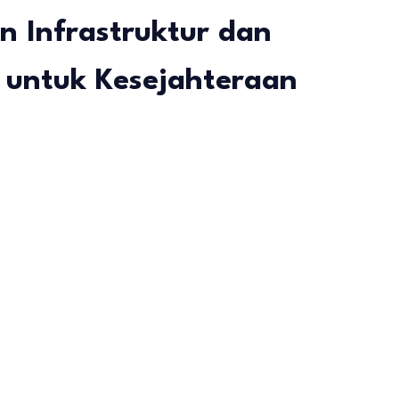
 Infrastruktur dan
 untuk Kesejahteraan
gas
zipur
ABW
renbang
gkat
amatan,
ujudkan