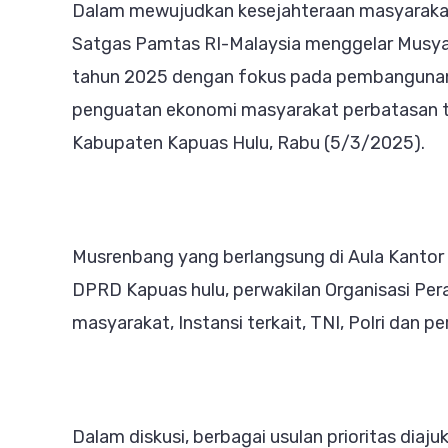
Dalam mewujudkan kesejahteraan masyarak
Infr
Satgas Pamtas RI-Malaysia menggelar Mus
dan
tahun 2025 dengan fokus pada pembangunan in
Eko
penguatan ekonomi masyarakat perbatasan t
Ber
Kabupaten Kapuas Hulu, Rabu (5/3/2025).
Sai
unt
Kes
Musrenbang yang berlangsung di Aula Kantor 
Mas
DPRD Kapuas hulu, perwakilan Organisasi Per
masyarakat, Instansi terkait, TNI, Polri dan 
Dalam diskusi, berbagai usulan prioritas diajuk