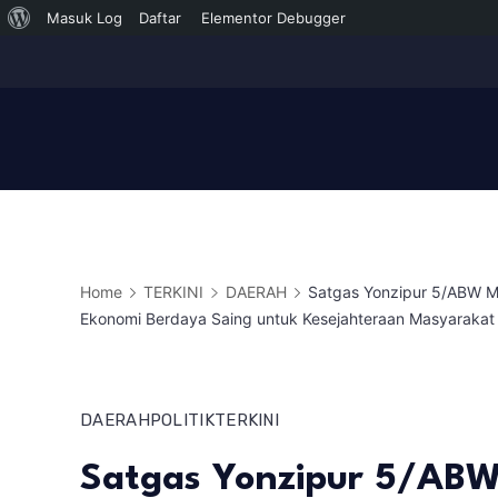
Tentang
Masuk Log
Daftar
Elementor Debugger
Skip
WordPress
to
content
Home
TERKINI
DAERAH
Satgas Yonzipur 5/ABW M
Ekonomi Berdaya Saing untuk Kesejahteraan Masyarakat
DAERAH
POLITIK
TERKINI
Satgas Yonzipur 5/ABW