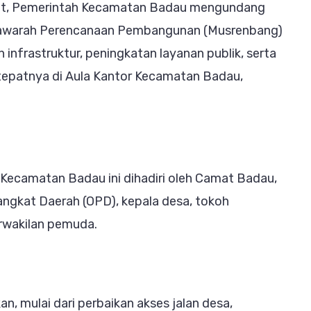
at, Pemerintah Kecamatan Badau mengundang
astruktur
yawarah Perencanaan Pembangunan (Musrenbang)
frastruktur, peningkatan layanan publik, serta
nomi
epatnya di Aula Kantor Kecamatan Badau,
daya
ng
uk
ejahteraan
Kecamatan Badau ini dihadiri oleh Camat Badau,
yarakat
angkat Daerah (OPD), kepala desa, tokoh
perwakilan pemuda.
an, mulai dari perbaikan akses jalan desa,