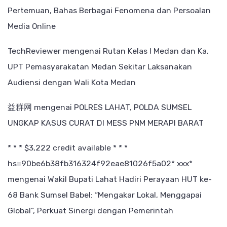
Pertemuan, Bahas Berbagai Fenomena dan Persoalan
Media Online
TechReviewer
mengenai
Rutan Kelas I Medan dan Ka.
UPT Pemasyarakatan Medan Sekitar Laksanakan
Audiensi dengan Wali Kota Medan
益群网
mengenai
POLRES LAHAT, POLDA SUMSEL
UNGKAP KASUS CURAT DI MESS PNM MERAPI BARAT
* * * $3,222 credit available * * *
hs=90be6b38fb316324f92eae81026f5a02* ххх*
mengenai
Wakil Bupati Lahat Hadiri Perayaan HUT ke-
68 Bank Sumsel Babel: “Mengakar Lokal, Menggapai
Global”, Perkuat Sinergi dengan Pemerintah