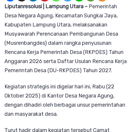
Transpar
Liputanresolusi | Lampung Utara –
Pemerintah
Desa
Desa Negara Agung, Kecamatan Sungkai Jaya,
Negara
Kabupaten Lampung Utara, melaksanakan
Agung
Musyawarah Perencanaan Pembangunan Desa
Laksana
(Musrenbangdes) dalam rangka penyusunan
Musren
Rencana Kerja Pemerintah Desa (RKPDES) Tahun
RKPDES
Anggaran 2026 serta Daftar Usulan Rencana Kerja
2026
Pemerintah Desa (DU-RKPDES) Tahun 2027.
dan
Kegiatan strategis ini digelar hari ini, Rabu (22
DU-
Oktober 2025) di Kantor Desa Negara Agung,
RKPDES
dengan dihadiri oleh berbagai unsur pemerintahan
2027
dan masyarakat desa.
Turut hadir dalam kegiatan tersebut Camat