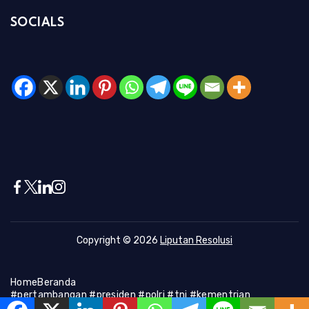
SOCIALS
Copyright © 2026
Liputan Resolusi
Home
Beranda
#pertambangan #presiden #polri #tni #kementrian
#presiden #Kapolri #indonesia