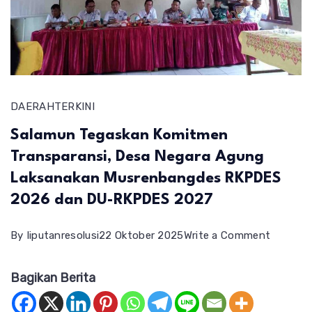
DAERAH
TERKINI
Salamun Tegaskan Komitmen
Transparansi, Desa Negara Agung
Laksanakan Musrenbangdes RKPDES
2026 dan DU-RKPDES 2027
on
By
liputanresolusi
22 Oktober 2025
Write a Comment
Salamun
Bagikan Berita
Tegaska
Komitm