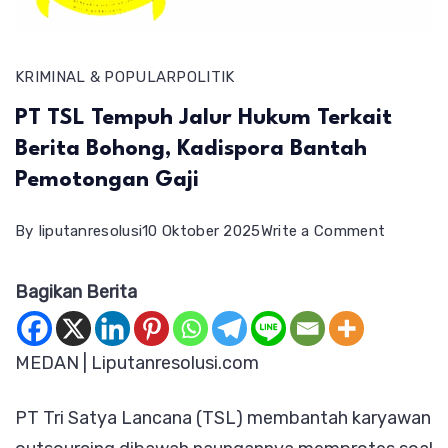
KRIMINAL & POPULAR
POLITIK
PT TSL Tempuh Jalur Hukum Terkait
Berita Bohong, Kadispora Bantah
Pemotongan Gaji
on
By
liputanresolusi
10 Oktober 2025
Write a Comment
PT
Bagikan Berita
TSL
Tempuh
Jalur
MEDAN | Liputanresolusi.com
Hukum
PT Tri Satya Lancana (TSL) membantah karyawan
Terkait
Berita