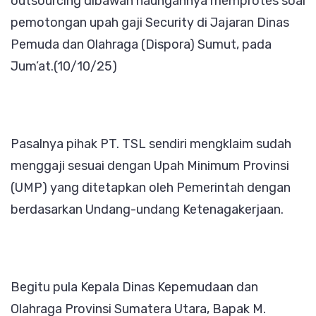
outsourcing dibawah naungannya memprotes soal
pemotongan upah gaji Security di Jajaran Dinas
Bohong,
Pemuda dan Olahraga (Dispora) Sumut, pada
Kadispor
Jum’at.(10/10/25)
Bantah
Pemoto
Gaji
Pasalnya pihak PT. TSL sendiri mengklaim sudah
menggaji sesuai dengan Upah Minimum Provinsi
(UMP) yang ditetapkan oleh Pemerintah dengan
berdasarkan Undang-undang Ketenagakerjaan.
Begitu pula Kepala Dinas Kepemudaan dan
Olahraga Provinsi Sumatera Utara, Bapak M.