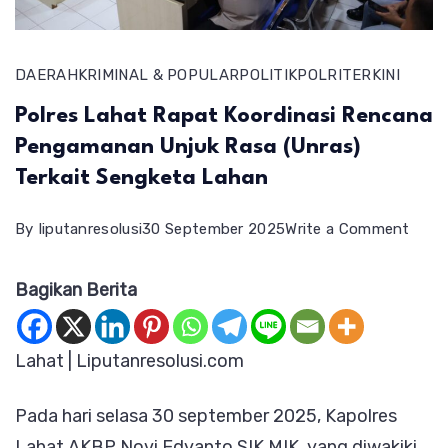
DAERAH
KRIMINAL & POPULAR
POLITIK
POLRI
TERKINI
Polres Lahat Rapat Koordinasi Rencana
Pengamanan Unjuk Rasa (Unras)
Terkait Sengketa Lahan
on
By
liputanresolusi
30 September 2025
Write a Comment
Polre
Bagikan Berita
Laha
Rapa
Koord
Lahat | Liputanresolusi.com
Renc
Pada hari selasa 30 september 2025, Kapolres
Peng
Lahat AKBP Novi Edyanto SIK.MIK, yang diwakiki
Unju