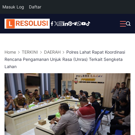
Masuk Log
Daftar
Skip
to
content
Home
TERKINI
DAERAH
Polres Lahat Rapat Koordinasi
Rencana Pengamanan Unjuk Rasa (Unras) Terkait Sengketa
Lahan