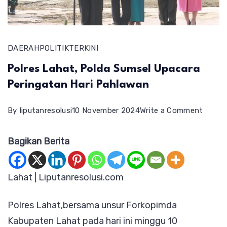
DAERAH
POLITIK
TERKINI
Polres Lahat, Polda Sumsel Upacara
Peringatan Hari Pahlawan
on
By
liputanresolusi
10 November 2024
Write a Comment
Polres
Bagikan Berita
Lahat,
Polda
Sumse
Lahat | Liputanresolusi.com
Upaca
Polres Lahat,bersama unsur Forkopimda
Pering
Kabupaten Lahat pada hari ini minggu 10
Hari