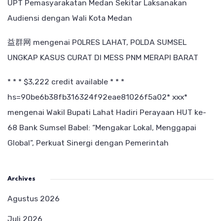
UPT Pemasyarakatan Medan Sekitar Laksanakan
Audiensi dengan Wali Kota Medan
益群网
mengenai
POLRES LAHAT, POLDA SUMSEL
UNGKAP KASUS CURAT DI MESS PNM MERAPI BARAT
* * * $3,222 credit available * * *
hs=90be6b38fb316324f92eae81026f5a02* ххх*
mengenai
Wakil Bupati Lahat Hadiri Perayaan HUT ke-
68 Bank Sumsel Babel: “Mengakar Lokal, Menggapai
Global”, Perkuat Sinergi dengan Pemerintah
Archives
Agustus 2026
Juli 2026