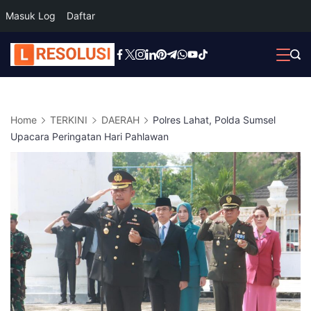
Masuk Log
Daftar
Skip
to
content
Home
TERKINI
DAERAH
Polres Lahat, Polda Sumsel
Upacara Peringatan Hari Pahlawan