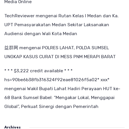
Media Online
TechReviewer
mengenai
Rutan Kelas I Medan dan Ka.
UPT Pemasyarakatan Medan Sekitar Laksanakan
Audiensi dengan Wali Kota Medan
益群网
mengenai
POLRES LAHAT, POLDA SUMSEL
UNGKAP KASUS CURAT DI MESS PNM MERAPI BARAT
* * * $3,222 credit available * * *
hs=90be6b38fb316324f92eae81026f5a02* ххх*
mengenai
Wakil Bupati Lahat Hadiri Perayaan HUT ke-
68 Bank Sumsel Babel: “Mengakar Lokal, Menggapai
Global”, Perkuat Sinergi dengan Pemerintah
Archives