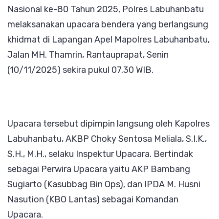
Nasional ke-80 Tahun 2025, Polres Labuhanbatu
Pahla
melaksanakan upacara bendera yang berlangsung
Nasion
khidmat di Lapangan Apel Mapolres Labuhanbatu,
ke-
Jalan MH. Thamrin, Rantauprapat, Senin
80
(10/11/2025) sekira pukul 07.30 WIB.
Tahun
2025
Upacara tersebut dipimpin langsung oleh Kapolres
Labuhanbatu, AKBP Choky Sentosa Meliala, S.I.K.,
S.H., M.H., selaku Inspektur Upacara. Bertindak
sebagai Perwira Upacara yaitu AKP Bambang
Sugiarto (Kasubbag Bin Ops), dan IPDA M. Husni
Nasution (KBO Lantas) sebagai Komandan
Upacara.