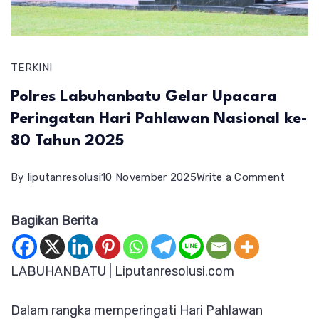
TERKINI
Polres Labuhanbatu Gelar Upacara
Peringatan Hari Pahlawan Nasional ke-
80 Tahun 2025
on
By
liputanresolusi
10 November 2025
Write a Comment
Polres
Bagikan Berita
Labuh
Gelar
Upaca
LABUHANBATU | Liputanresolusi.com
Pering
Dalam rangka memperingati Hari Pahlawan
Hari