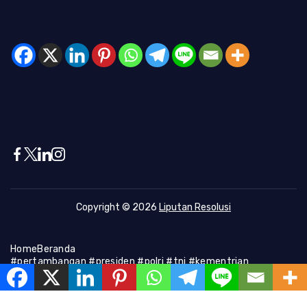
Copyright © 2026
Liputan Resolusi
Home
Beranda
#pertambangan #presiden #polri #tni #kementrian
#presiden #Kapolri #indonesia