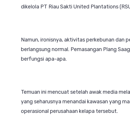
Pulau
dikelola PT Riau Sakti United Plantations (R
Burun
Legal
Diper
Namun, ironisnya, aktivitas perkebunan dan p
Aktiv
berlangsung normal. Pemasangan Plang Saaga
Teta
berfungsi apa-apa.
Berja
Temuan ini mencuat setelah awak media mela
yang seharusnya menandai kawasan yang ma
operasional perusahaan kelapa tersebut.