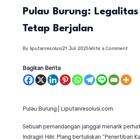
Pulau Burung: Legalitas
Tetap Berjalan
on
By
liputanresolusi
21 Juli 2025
Write a Comment
Plan
Bagikan Berita
Satg
PKH
di
Kant
Pulau Burung | Liputanresolusi.com
Perk
PT
Sebuah pemandangan janggal menarik perhati
RSU
Indragiri Hilir. Plang bertuliskan “Penertiban