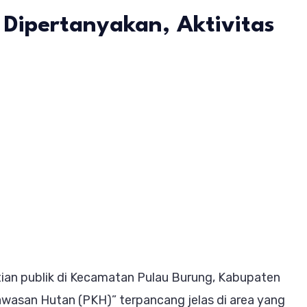
 Dipertanyakan, Aktivitas
g
as
or
ebunan
an publik di Kecamatan Pulau Burung, Kabupaten
P
 Kawasan Hutan (PKH)” terpancang jelas di area yang