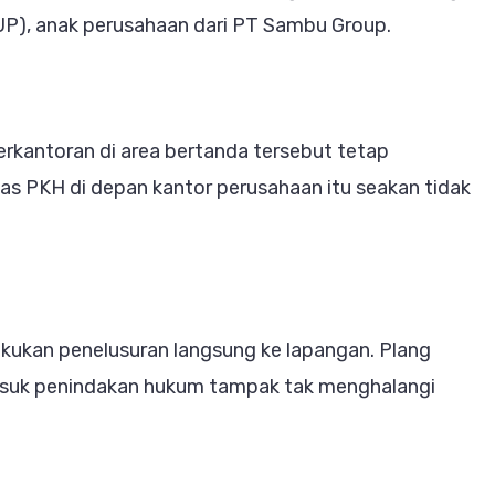
SUP), anak perusahaan dari PT Sambu Group.
g:
itas
tanyakan,
erkantoran di area bertanda tersebut tetap
itas
s PKH di depan kantor perusahaan itu seakan tidak
p
lan
kukan penelusuran langsung ke lapangan. Plang
suk penindakan hukum tampak tak menghalangi