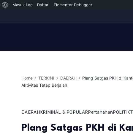
Tentang
Masuk Log
Daftar
Elementor Debugger
Skip
WordPress
to
content
Home
TERKINI
DAERAH
Plang Satgas PKH di Kant
Aktivitas Tetap Berjalan
DAERAH
KRIMINAL & POPULAR
Pertanahan
POLITIK
T
Plang Satgas PKH di K