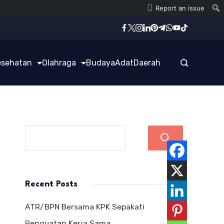
Report an issue
esehatan
Olahraga
Budaya
Adat
Daerah
Cari
Recent Posts
ATR/BPN Bersama KPK Sepakati
Penguatan Kerja Sama