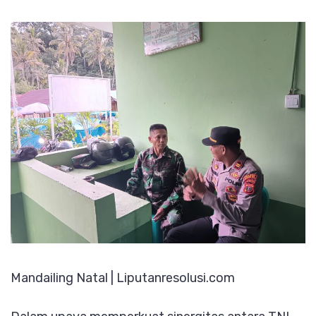
Kapolsek
Muara
Sipongi
Sambangi
Koramil
Demi
Wujudkan
Kamtibmas
Kondusif
Mandailing Natal | Liputanresolusi.com