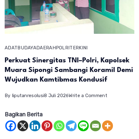
ADAT
BUDAYA
DAERAH
POLRI
TERKINI
Perkuat Sinergitas TNI–Polri, Kapolsek
Muara Sipongi Sambangi Koramil Demi
Wujudkan Kamtibmas Kondusif
on
By
liputanresolusi
8 Juli 2026
Write a Comment
Perkuat
Bagikan Berita
Sinergitas
TNI–
Polri,