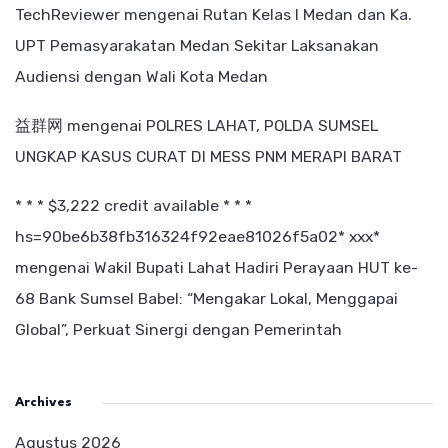
TechReviewer
mengenai
Rutan Kelas I Medan dan Ka.
UPT Pemasyarakatan Medan Sekitar Laksanakan
Audiensi dengan Wali Kota Medan
益群网
mengenai
POLRES LAHAT, POLDA SUMSEL
UNGKAP KASUS CURAT DI MESS PNM MERAPI BARAT
* * * $3,222 credit available * * *
hs=90be6b38fb316324f92eae81026f5a02* ххх*
mengenai
Wakil Bupati Lahat Hadiri Perayaan HUT ke-
68 Bank Sumsel Babel: “Mengakar Lokal, Menggapai
Global”, Perkuat Sinergi dengan Pemerintah
Archives
Agustus 2026