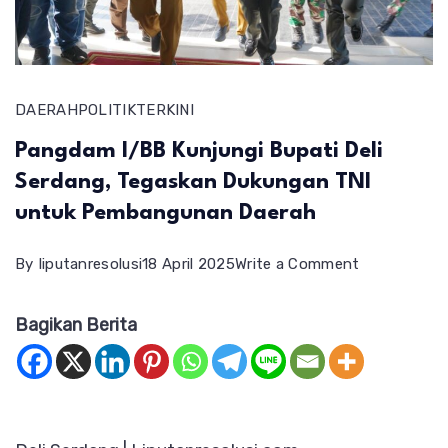
DAERAH
POLITIK
TERKINI
Pangdam I/BB Kunjungi Bupati Deli
Serdang, Tegaskan Dukungan TNI
untuk Pembangunan Daerah
on
By
liputanresolusi
18 April 2025
Write a Comment
Pangdam
Bagikan Berita
I/BB
Kunjungi
Bupati
Deli