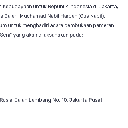
gkai
n Kebudayaan untuk Republik Indonesia di Jakarta,
i’
 Galeri, Muchamad Nabil Haroen (Gus Nabil),
aborasi
m untuk menghadiri acara pembukaan pameran
daya
 Seni” yang akan dilaksanakan pada:
ng
nginspirasi
sat
u
n
budayaan
usia, Jalan Lembang No. 10, Jakarta Pusat
sia
karta