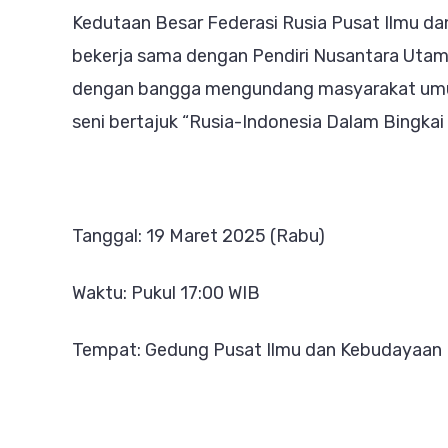
Bin
Kedutaan Besar Federasi Rusia Pusat Ilmu da
Sen
bekerja sama dengan Pendiri Nusantara Utama
Kol
dengan bangga mengundang masyarakat umu
Bu
seni bertajuk “Rusia-Indonesia Dalam Bingkai
ya
Me
di
Tanggal: 19 Maret 2025 (Rabu)
Pu
Ilm
Waktu: Pukul 17:00 WIB
da
Ke
Tempat: Gedung Pusat Ilmu dan Kebudayaan R
Ru
Ja