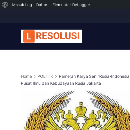
Tentang
Masuk Log
Daftar
Elementor Debugger
Skip
WordPress
to
content
Home
POLITIK
Pameran Karya Seni ‘Rusia-Indonesia 
Pusat Ilmu dan Kebudayaan Rusia Jakarta