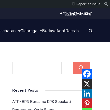
Report an issue
esehatan
Olahraga
Budaya
Adat
Daerah
Cari
Recent Posts
ATR/BPN Bersama KPK Sepakati
Penguatan Kerja Sama