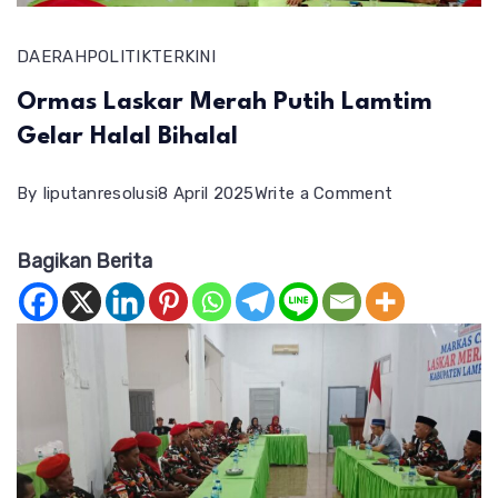
DAERAH
POLITIK
TERKINI
Ormas Laskar Merah Putih Lamtim
Gelar Halal Bihalal
on
By
liputanresolusi
8 April 2025
Write a Comment
Ormas
Bagikan Berita
Laskar
Merah
Putih
Lamtim
Gelar
Halal
Bihalal