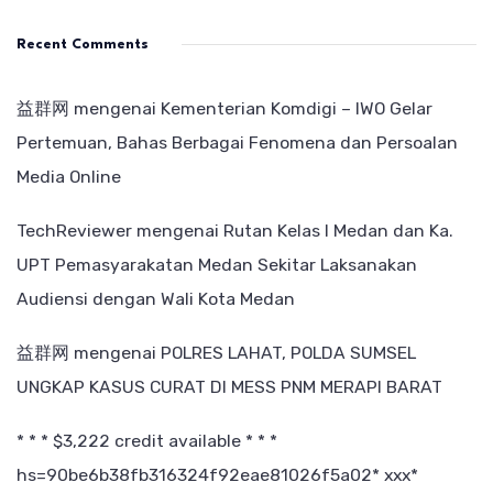
Recent Comments
益群网
mengenai
Kementerian Komdigi – IWO Gelar
Pertemuan, Bahas Berbagai Fenomena dan Persoalan
Media Online
TechReviewer
mengenai
Rutan Kelas I Medan dan Ka.
UPT Pemasyarakatan Medan Sekitar Laksanakan
Audiensi dengan Wali Kota Medan
益群网
mengenai
POLRES LAHAT, POLDA SUMSEL
UNGKAP KASUS CURAT DI MESS PNM MERAPI BARAT
* * * $3,222 credit available * * *
hs=90be6b38fb316324f92eae81026f5a02* ххх*