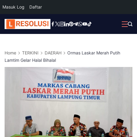
Masuk Log
Daftar
Skip
to
content
Home
TERKINI
DAERAH
Ormas Laskar Merah Putih
Lamtim Gelar Halal Bihalal