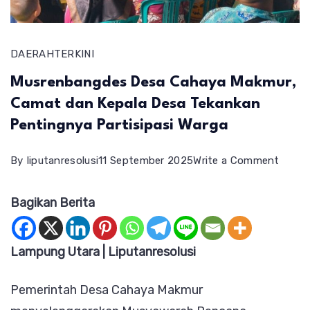
DAERAH
TERKINI
Musrenbangdes Desa Cahaya Makmur,
Camat dan Kepala Desa Tekankan
Pentingnya Partisipasi Warga
on
By
liputanresolusi
11 September 2025
Write a Comment
Musre
Bagikan Berita
Desa
Cahay
Makmu
Lampung Utara | Liputanresolusi
Cama
Pemerintah Desa Cahaya Makmur
dan