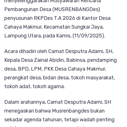
menyelenggarakan Musyawarah Rencana
Kepal
Pembangunan Desa (MUSRENBANGDes)
Desa
penyusunan RKPDes T.A 2026 di Kantor Desa
Tekan
Cahaya Makmur, Kecamatan Sungkai Jaya,
Penti
Lampung Utara, pada Kamis, (11/09/2025).
Partis
Warga
Acara dihadiri oleh Camat Desputra Adami, SH,
Kepala Desa Zainal Abidin, Babinsa, pendamping
desa, BPD, LPM, PKK Desa Cahaya Makmur,
perangkat desa, bidan desa, tokoh masyarakat,
tokoh adat, tokoh agama.
Dalam arahannya, Camat Desputra Adami, SH
menegaskan bahwa Musrenbangdes bukan
sekadar agenda tahunan, tetapi wadah penting