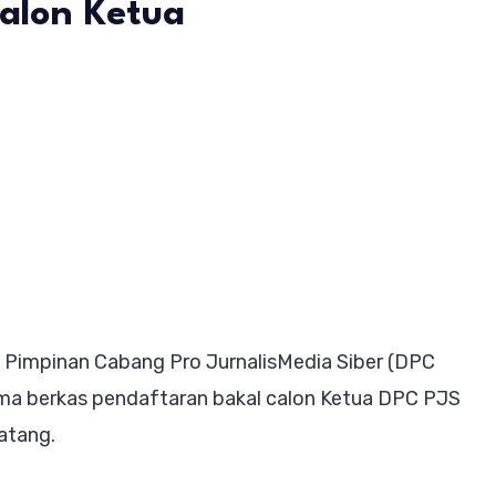
Calon Ketua
ab
hanbatu
lir,
Pimpinan Cabang Pro JurnalisMedia Siber (DPC
ia
ma berkas pendaftaran bakal calon Ketua DPC PJS
ma
atang.
as
n