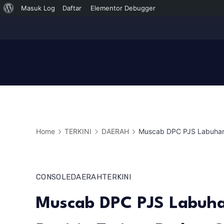
Tentang
Masuk Log
Daftar
Elementor Debugger
Skip
WordPress
to
content
Home
TERKINI
DAERAH
Muscab DPC PJS Labuhanba
CONSOLE
DAERAH
TERKINI
Muscab DPC PJS Labuhan