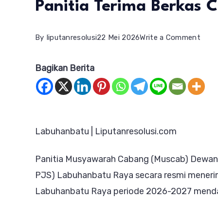
Panitia Terima Berkas 
on
By
liputanresolusi
22 Mei 2026
Write a Comment
Musc
Bagikan Berita
DPC
PJS
Labu
Raya
Labuhanbatu | Liputanresolusi.com
Mulai
Bergu
Panitia Musyawarah Cabang (Muscab) Dewan 
Panit
PJS) Labuhanbatu Raya secara resmi meneri
Teri
Labuhanbatu Raya periode 2026-2027 mend
Berk
Calo