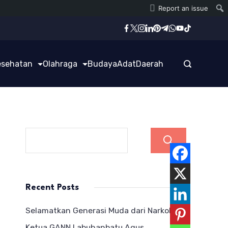
Report an issue
esehatan
Olahraga
Budaya
Adat
Daerah
Cari
Recent Posts
Selamatkan Generasi Muda dari Narkoba,
Ketua GANN Labuhanbatu Agus