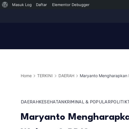
Tentang
Masuk Log
Daftar
Elementor Debugger
Skip
WordPress
to
content
Home
TERKINI
DAERAH
Maryanto Mengharapkan K
DAERAH
KESEHATAN
KRIMINAL & POPULAR
POLITIK
Maryanto Mengharapka