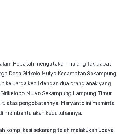
on
Maryanto
Mengharapkan
Kebijakan
RS
alam Pepatah mengatakan malang tak dapat
Mardi
 Warga Desa Girikelo Mulyo Kecamatan Sekampung
Waluyo
 keluarga kecil dengan dua orang anak yang
&
a Girikelopo Mulyo Sekampung Lampung Timur
BPJS
t, atas pengobatannya, Maryanto ini meminta
di membantu akan kebutuhannya.
ah komplikasi sekarang telah melakukan upaya