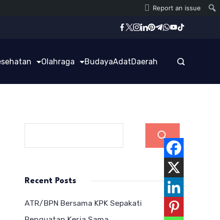
Report an issue
esehatan
Olahraga
Budaya
Adat
Daerah
Cari
Recent Posts
ATR/BPN Bersama KPK Sepakati
Penguatan Kerja Sama