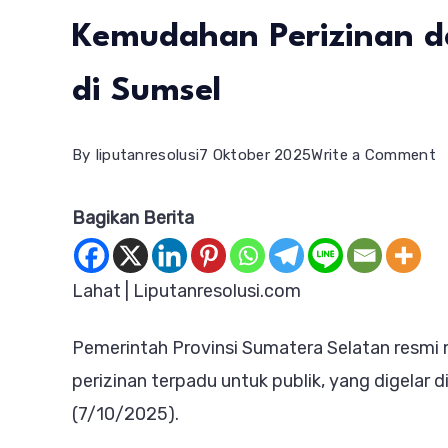
Kemudahan Perizinan 
di Sumsel
o
By
liputanresolusi
7 Oktober 2025
Write a Comment
L
Bagikan Berita
L
S
2
Lahat | Liputanresolusi.com
D
Pemerintah Provinsi Sumatera Selatan resm
K
perizinan terpadu untuk publik, yang digelar
P
(7/10/2025).
d