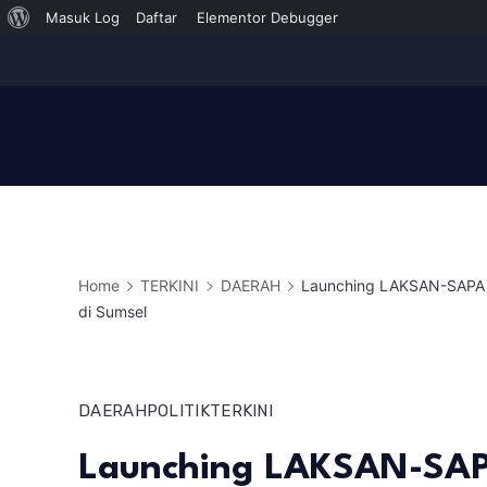
Tentang
Masuk Log
Daftar
Elementor Debugger
Skip
WordPress
to
content
Home
TERKINI
DAERAH
Launching LAKSAN-SAPA
di Sumsel
DAERAH
POLITIK
TERKINI
Launching LAKSAN-SAP