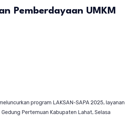
dan Pemberdayaan UMKM
n
aunching
AKSAN-
APA
025
orong
i meluncurkan program LAKSAN-SAPA 2025, layanan
emudahan
 di Gedung Pertemuan Kabupaten Lahat, Selasa
erizinan
an