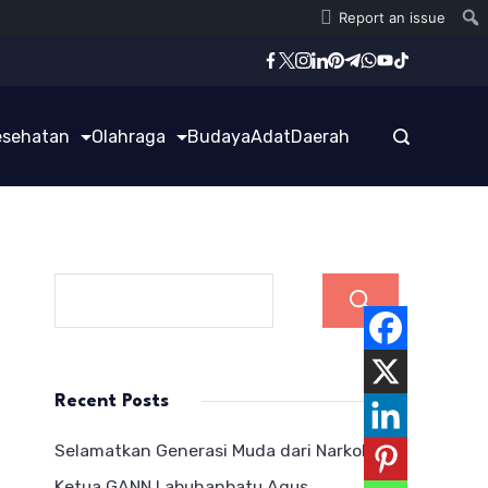
Report an issue
esehatan
Olahraga
Budaya
Adat
Daerah
Cari
Recent Posts
Selamatkan Generasi Muda dari Narkoba,
Ketua GANN Labuhanbatu Agus