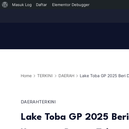
Tentang
Masuk Log
Daftar
Elementor Debugger
Skip
WordPress
to
content
Home
TERKINI
DAERAH
Lake Toba GP 2025 Beri 
DAERAH
TERKINI
Lake Toba GP 2025 Beri