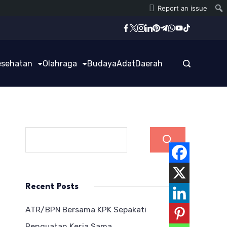
Report an issue
esehatan
Olahraga
Budaya
Adat
Daerah
Cari
Recent Posts
ATR/BPN Bersama KPK Sepakati
Penguatan Kerja Sama