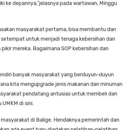
aiki ke depannya,”jelasnya pada wartawan, Minggu
irasakan masyarakat pertama, bisa membantu dan
t setempat untuk menjadi tenaga kebersihan dan
 pikir mereka. Bagaimana SOP kebersihan dan
at sendiri banyak masyarakat yang berduyun-duyun
imana kita mengupgrade jenis makanan dan minuman
asyarakat pendatang antusias untuk membeli dan
 UMKM di sini.
an masyarakat di Balige. Hendaknya pemerintah dan
kan ada event baru diadakan pelatihan-pelatihan.