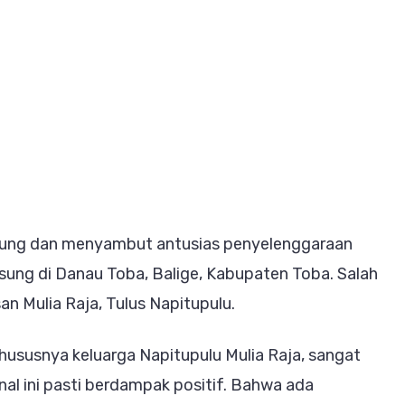
on
Lake
Toba
GP
2025
Beri
ung dan menyambut antusias penyelenggaraan
Dampak
sung di Danau Toba, Balige, Kabupaten Toba. Salah
Positif
n Mulia Raja, Tulus Napitupulu.
Bagi
Kawasan
ususnya keluarga Napitupulu Mulia Raja, sangat
Danau
nal ini pasti berdampak positif. Bahwa ada
Toba