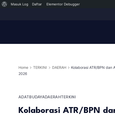
Tentang
Masuk Log
Daftar
Elementor Debugger
Skip
WordPress
to
content
Home
TERKINI
DAERAH
Kolaborasi ATR/BPN dan 
2026
ADAT
BUDAYA
DAERAH
TERKINI
Kolaborasi ATR/BPN da