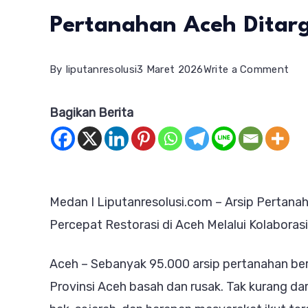
Pertanahan Aceh Dita
on
By
liputanresolusi
3 Maret 2026
Write a Comment
Kol
Bagikan Berita
AT
dan
ANR
Pem
Medan I Liputanresolusi.com – Arsip Perta
Ars
Percepat Restorasi di Aceh Melalui Kolaborasi
Per
Ace
Aceh – Sebanyak 95.000 arsip pertanahan ber
Dit
Provinsi Aceh basah dan rusak. Tak kurang da
Ra