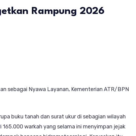
rgetkan Rampung 2026
aborasi
R/BPN
I,
ulihan
nahan sebagai Nyawa Layanan, Kementerian ATR/BPN
ip
tanahan
h
upa buku tanah dan surat ukur di sebagian wilayah
argetkan
ri 165.000 warkah yang selama ini menyimpan jejak
mpung