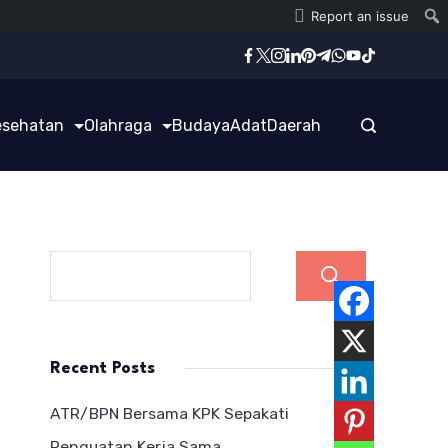
Report an issue
esehatan
Olahraga
Budaya
Adat
Daerah
Cari
Recent Posts
ATR/BPN Bersama KPK Sepakati
Penguatan Kerja Sama