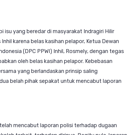
Kasihan,
Wilson
Lalengke:
 isu yang beredar di masyarakat Indragiri Hilir
Dedengkot
s Inhil karena belas kasihan pelapor, Ketua Dewan
Pungli
donesia (DPC PPWI) Inhil, Rosmely, dengan tegas
Saruji
bkan oleh belas kasihan pelapor. Kebebasan
Harus
rsama yang berlandaskan prinsip saling
Tetap
dua belah pihak sepakat untuk mencabut laporan
Diproses
Hukum
telah mencabut laporan polisi terhadap dugaan