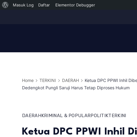
Tentang
Masuk Log
Daftar
Elementor Debugger
Skip
WordPress
to
content
Home
TERKINI
DAERAH
Ketua DPC PPWI Inhil Dib
Dedengkot Pungli Saruji Harus Tetap Diproses Hukum
DAERAH
KRIMINAL & POPULAR
POLITIK
TERKINI
Ketua DPC PPWI Inhil D