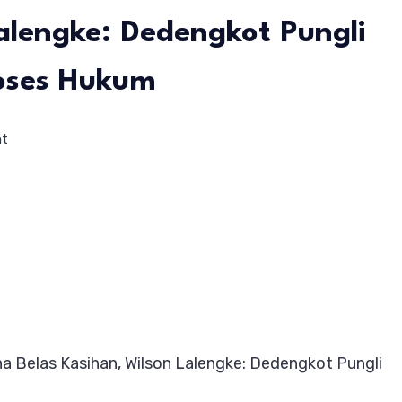
alengke: Dedengkot Pungli
roses Hukum
on
nt
Ketua
DPC
PPWI
Inhil
Dibebaskan
Bukan
karena
a Belas Kasihan, Wilson Lalengke: Dedengkot Pungli
Belas