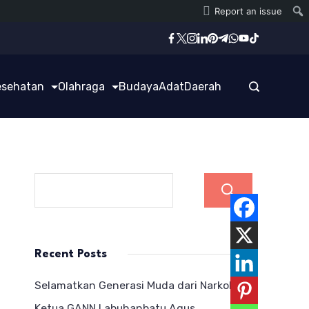
Report an issue
esehatan
Olahraga
Budaya
Adat
Daerah
Cari
Recent Posts
Selamatkan Generasi Muda dari Narkoba,
Ketua GANN Labuhanbatu Agus