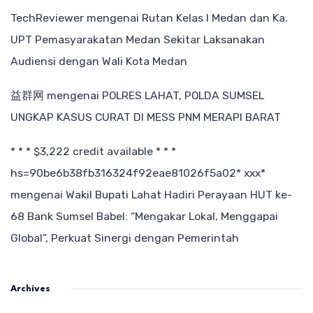
TechReviewer
mengenai
Rutan Kelas I Medan dan Ka.
UPT Pemasyarakatan Medan Sekitar Laksanakan
Audiensi dengan Wali Kota Medan
益群网
mengenai
POLRES LAHAT, POLDA SUMSEL
UNGKAP KASUS CURAT DI MESS PNM MERAPI BARAT
* * * $3,222 credit available * * *
hs=90be6b38fb316324f92eae81026f5a02* ххх*
mengenai
Wakil Bupati Lahat Hadiri Perayaan HUT ke-
68 Bank Sumsel Babel: “Mengakar Lokal, Menggapai
Global”, Perkuat Sinergi dengan Pemerintah
Archives