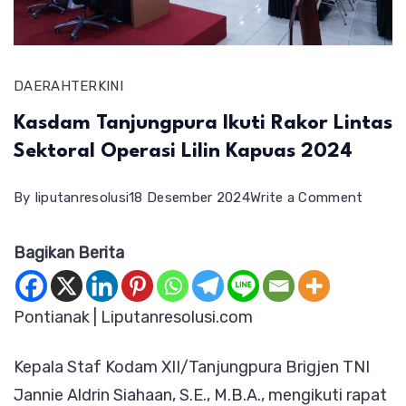
DAERAH
TERKINI
Kasdam Tanjungpura Ikuti Rakor Lintas
Sektoral Operasi Lilin Kapuas 2024
on
By
liputanresolusi
18 Desember 2024
Write a Comment
Kasda
Bagikan Berita
Tanju
Ikuti
Rakor
Pontianak | Liputanresolusi.com
Lintas
Kepala Staf Kodam XII/Tanjungpura Brigjen TNI
Sektor
Jannie Aldrin Siahaan, S.E., M.B.A., mengikuti rapat
Operas