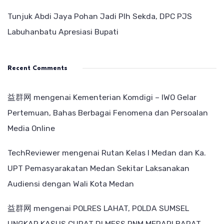
Tunjuk Abdi Jaya Pohan Jadi Plh Sekda, DPC PJS
Labuhanbatu Apresiasi Bupati
Recent Comments
益群网
mengenai
Kementerian Komdigi – IWO Gelar
Pertemuan, Bahas Berbagai Fenomena dan Persoalan
Media Online
TechReviewer
mengenai
Rutan Kelas I Medan dan Ka.
UPT Pemasyarakatan Medan Sekitar Laksanakan
Audiensi dengan Wali Kota Medan
益群网
mengenai
POLRES LAHAT, POLDA SUMSEL
UNGKAP KASUS CURAT DI MESS PNM MERAPI BARAT