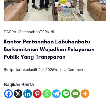
DAERAH
Pertanahan
TERKINI
Kantor Pertanahan Labuhanbatu
Berkomitmen Wujudkan Pelayanan
Publik Yang Transparan
on
By
liputanresolusi
8 Juli 2026
Write a Comment
Kantor
Bagikan Berita
Pertanahan
Labuhanbatu
Berkomitmen
Wujudkan