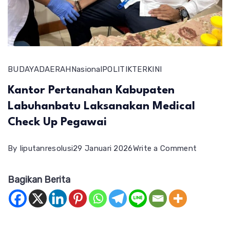
BUDAYA
DAERAH
Nasional
POLITIK
TERKINI
Kantor Pertanahan Kabupaten
Labuhanbatu Laksanakan Medical
Check Up Pegawai
on
By
liputanresolusi
29 Januari 2026
Write a Comment
Kantor
Bagikan Berita
Pertana
Kabupat
Labuhan
Laksana