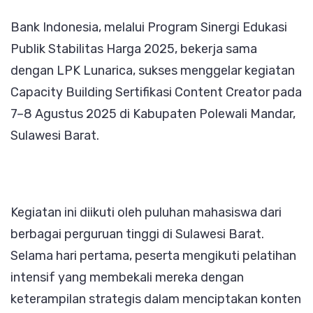
Capacit
Bank Indonesia, melalui Program Sinergi Edukasi
Building
Publik Stabilitas Harga 2025, bekerja sama
Sertifika
dengan LPK Lunarica, sukses menggelar kegiatan
Conten
Capacity Building Sertifikasi Content Creator pada
Creator
7–8 Agustus 2025 di Kabupaten Polewali Mandar,
untuk
Sulawesi Barat.
Mahasi
Sulbar
Kegiatan ini diikuti oleh puluhan mahasiswa dari
berbagai perguruan tinggi di Sulawesi Barat.
Selama hari pertama, peserta mengikuti pelatihan
intensif yang membekali mereka dengan
keterampilan strategis dalam menciptakan konten