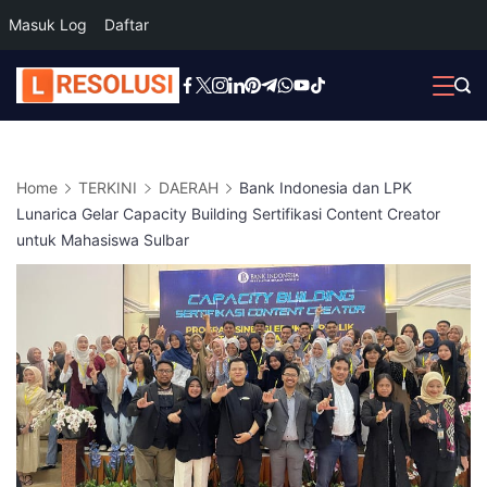
Masuk Log
Daftar
Skip
to
content
Home
TERKINI
DAERAH
Bank Indonesia dan LPK
Lunarica Gelar Capacity Building Sertifikasi Content Creator
untuk Mahasiswa Sulbar