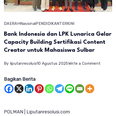
DAERAH
Nasional
PENDIDIKAN
TERKINI
Bank Indonesia dan LPK Lunarica Gelar
Capacity Building Sertifikasi Content
Creator untuk Mahasiswa Sulbar
on
By
liputanresolusi
10 Agustus 2025
Write a Comment
Bank
Bagikan Berita
Indones
dan
LPK
Lunarica
POLMAN | Liputanresolusi.com
Gelar