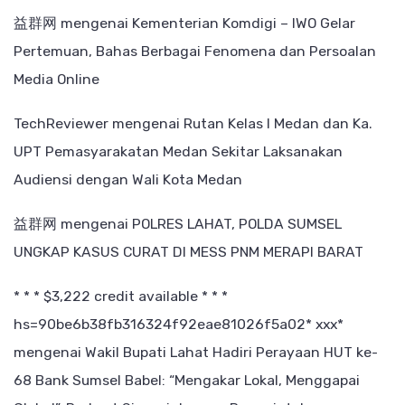
益群网
mengenai
Kementerian Komdigi – IWO Gelar
Pertemuan, Bahas Berbagai Fenomena dan Persoalan
Media Online
TechReviewer
mengenai
Rutan Kelas I Medan dan Ka.
UPT Pemasyarakatan Medan Sekitar Laksanakan
Audiensi dengan Wali Kota Medan
益群网
mengenai
POLRES LAHAT, POLDA SUMSEL
UNGKAP KASUS CURAT DI MESS PNM MERAPI BARAT
* * * $3,222 credit available * * *
hs=90be6b38fb316324f92eae81026f5a02* ххх*
mengenai
Wakil Bupati Lahat Hadiri Perayaan HUT ke-
68 Bank Sumsel Babel: “Mengakar Lokal, Menggapai