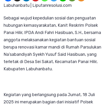
Panai
Labuhanbatu | Liputanresolusi.com
Hilir
Sebagai wujud kepedulian sosial dan penguatan
Salurkan
hubungan kemasyarakatan, Kanit Reskrim Polsek
Bantuan
Panai Hilir, IPDA Andi Fahri Hasibuan, S.H., bersama
Renovasi
anggota melaksanakan kegiatan bantuan sosial
Kamar
berupa renovasi kamar mandi di Rumah Parsulukan
Mandi
Na’sabandiyah Syekh Yusuf Said Hasibuan, yang
Untuk
terletak di Desa Sei Sakat, Kecamatan Panai Hilir,
Parsulukan
Kabupaten Labuhanbatu.
Na’sabandiya
Kegiatan yang berlangsung pada Jumat, 18 Juli
2025 ini merupakan bagian dari inisiatif Polsek