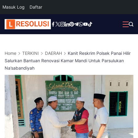
Masuk Log
Daftar
Skip
to
content
Home
TERKINI
DAERAH
Kanit Reskrim Polsek Panai Hilir
Salurkan Bantuan Renovasi Kamar Mandi Untuk Parsulukan
Na’sabandiyah