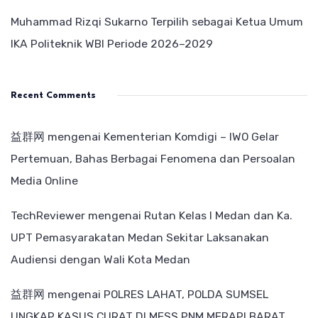
Muhammad Rizqi Sukarno Terpilih sebagai Ketua Umum
IKA Politeknik WBI Periode 2026–2029
Recent Comments
益群网
mengenai
Kementerian Komdigi – IWO Gelar
Pertemuan, Bahas Berbagai Fenomena dan Persoalan
Media Online
TechReviewer
mengenai
Rutan Kelas I Medan dan Ka.
UPT Pemasyarakatan Medan Sekitar Laksanakan
Audiensi dengan Wali Kota Medan
益群网
mengenai
POLRES LAHAT, POLDA SUMSEL
UNGKAP KASUS CURAT DI MESS PNM MERAPI BARAT