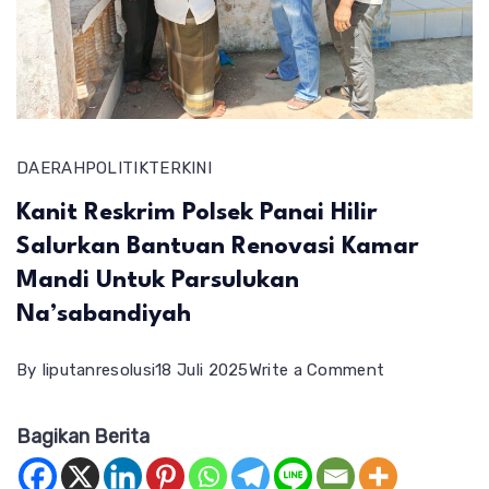
DAERAH
POLITIK
TERKINI
Kanit Reskrim Polsek Panai Hilir
Salurkan Bantuan Renovasi Kamar
Mandi Untuk Parsulukan
Na’sabandiyah
on
By
liputanresolusi
18 Juli 2025
Write a Comment
Kanit
Bagikan Berita
Reskrim
Polsek