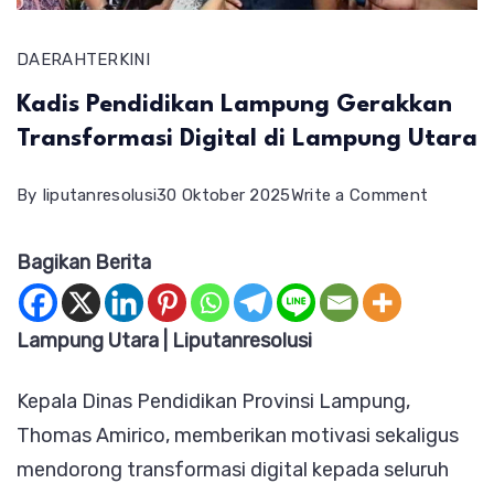
DAERAH
TERKINI
Kadis Pendidikan Lampung Gerakkan
Transformasi Digital di Lampung Utara
on
By
liputanresolusi
30 Oktober 2025
Write a Comment
Kadis
Bagikan Berita
Pendidi
Lampun
Gerakka
Lampung Utara | Liputanresolusi
Transfo
Kepala Dinas Pendidikan Provinsi Lampung,
Digital
Thomas Amirico, memberikan motivasi sekaligus
di
mendorong transformasi digital kepada seluruh
Lampun