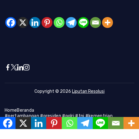
Copyright © 2026
Liputan Resolusi
Home
Beranda
#pertambangan #presiden #polri #tni #kementrian
#presiden #Kapolri #indonesia