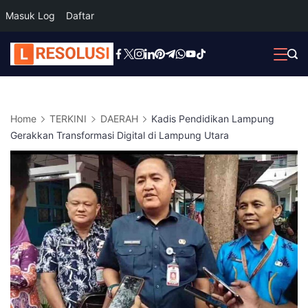
Masuk Log
Daftar
Skip
to
content
Home
TERKINI
DAERAH
Kadis Pendidikan Lampung
Gerakkan Transformasi Digital di Lampung Utara