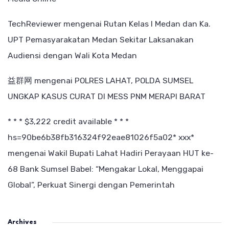
TechReviewer
mengenai
Rutan Kelas I Medan dan Ka.
UPT Pemasyarakatan Medan Sekitar Laksanakan
Audiensi dengan Wali Kota Medan
益群网
mengenai
POLRES LAHAT, POLDA SUMSEL
UNGKAP KASUS CURAT DI MESS PNM MERAPI BARAT
* * * $3,222 credit available * * *
hs=90be6b38fb316324f92eae81026f5a02* ххх*
mengenai
Wakil Bupati Lahat Hadiri Perayaan HUT ke-
68 Bank Sumsel Babel: “Mengakar Lokal, Menggapai
Global”, Perkuat Sinergi dengan Pemerintah
Archives