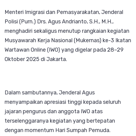
Depan
Menteri Imigrasi dan Pemasyarakatan, Jenderal
Literasi
Polisi (Purn.) Drs. Agus Andrianto, S.H., M.H.,
Digital,
menghadiri sekaligus menutup rangkaian kegiatan
Sejalan
Musyawarah Kerja Nasional (Mukernas) ke-3 Ikatan
Arahan
Wartawan Online (IWO) yang digelar pada 28–29
Jendera
Oktober 2025 di Jakarta.
Agus
Andrian
Dalam sambutannya, Jenderal Agus
menyampaikan apresiasi tinggi kepada seluruh
jajaran pengurus dan anggota IWO atas
terselenggaranya kegiatan yang bertepatan
dengan momentum Hari Sumpah Pemuda.