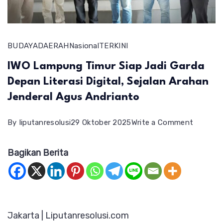
BUDAYA
DAERAH
Nasional
TERKINI
IWO Lampung Timur Siap Jadi Garda
Depan Literasi Digital, Sejalan Arahan
Jenderal Agus Andrianto
on
By
liputanresolusi
29 Oktober 2025
Write a Comment
IWO
Bagikan Berita
Lampun
Timur
Siap
Jadi
Jakarta | Liputanresolusi.com
Garda