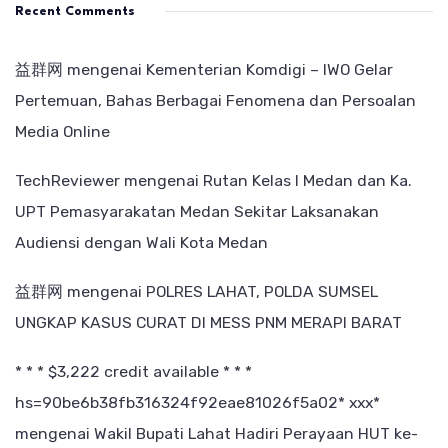
Recent Comments
益群网
mengenai
Kementerian Komdigi – IWO Gelar
Pertemuan, Bahas Berbagai Fenomena dan Persoalan
Media Online
TechReviewer
mengenai
Rutan Kelas I Medan dan Ka.
UPT Pemasyarakatan Medan Sekitar Laksanakan
Audiensi dengan Wali Kota Medan
益群网
mengenai
POLRES LAHAT, POLDA SUMSEL
UNGKAP KASUS CURAT DI MESS PNM MERAPI BARAT
* * * $3,222 credit available * * *
hs=90be6b38fb316324f92eae81026f5a02* ххх*
mengenai
Wakil Bupati Lahat Hadiri Perayaan HUT ke-