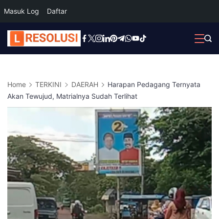
Masuk Log
Daftar
Skip
to
content
Home
TERKINI
DAERAH
Harapan Pedagang Ternyata
Akan Tewujud, Matrialnya Sudah Terlihat