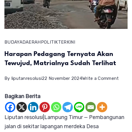
BUDAYA
DAERAH
POLITIK
TERKINI
Harapan Pedagang Ternyata Akan
Tewujud, Matrialnya Sudah Terlihat
on
By
liputanresolusi
22 November 2024
Write a Comment
Harap
Bagikan Berita
Pedag
Terny
Akan
Liputan resolusi|Lampung Timur — Pembangunan
Tewuj
jalan di sekitar lapangan merdeka Desa