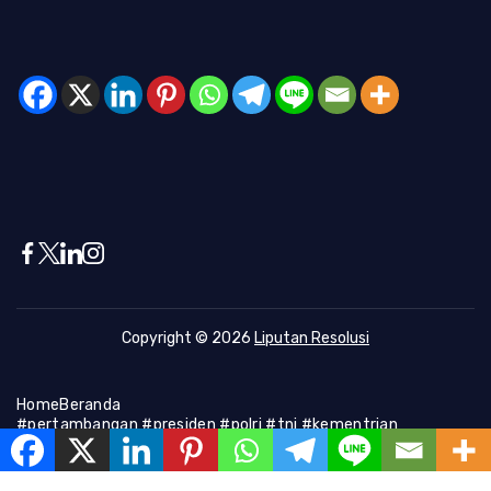
Copyright © 2026
Liputan Resolusi
Home
Beranda
#pertambangan #presiden #polri #tni #kementrian
#presiden #Kapolri #indonesia