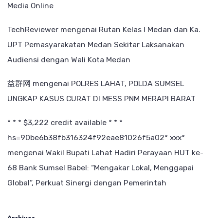
Media Online
TechReviewer
mengenai
Rutan Kelas I Medan dan Ka.
UPT Pemasyarakatan Medan Sekitar Laksanakan
Audiensi dengan Wali Kota Medan
益群网
mengenai
POLRES LAHAT, POLDA SUMSEL
UNGKAP KASUS CURAT DI MESS PNM MERAPI BARAT
* * * $3,222 credit available * * *
hs=90be6b38fb316324f92eae81026f5a02* ххх*
mengenai
Wakil Bupati Lahat Hadiri Perayaan HUT ke-
68 Bank Sumsel Babel: “Mengakar Lokal, Menggapai
Global”, Perkuat Sinergi dengan Pemerintah