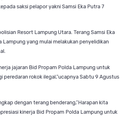
aksi
epada saksi pelapor yakni Samsi Eka Putra 7
elapor
ugaan
knum
polisian Resort Lampung Utara. Terang Samsi Eka
olisi
da Lampung yang mulai melakukan penyelidikan
ekingi
al.
okok
inerja jajaran Bid Propam Polda Lampung untuk
legal
peredaran rokok ilegal,”ucapnya Sabtu 9 Agustus
rungkap dengan terang benderang,”Harapan kita
t apresiasi kinerja Bid Propam Polda Lampung untuk