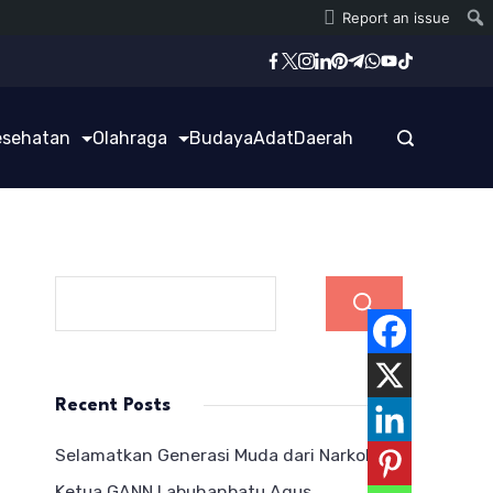
Report an issue
esehatan
Olahraga
Budaya
Adat
Daerah
Cari
Recent Posts
Selamatkan Generasi Muda dari Narkoba,
Ketua GANN Labuhanbatu Agus