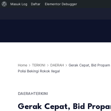
Tentang
Masuk Log
Daftar
Elementor Debugger
Skip
WordPress
to
content
Home
TERKINI
DAERAH
Gerak Cepat, Bid Propam
Polisi Bekingi Rokok Ilegal
DAERAH
TERKINI
Gerak Cepat, Bid Prop