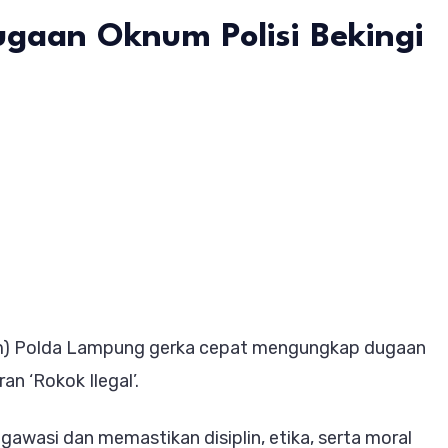
ugaan Oknum Polisi Bekingi
n
erak
epat,
id
ropam
olda
m) Polda Lampung gerka cepat mengungkap dugaan
ampung
n ‘Rokok Ilegal’.
ulai
eriksa
awasi dan memastikan disiplin, etika, serta moral