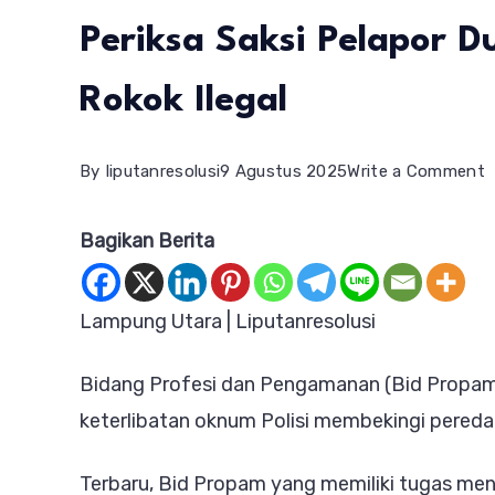
Periksa Saksi Pelapor D
Rokok Ilegal
o
By
liputanresolusi
9 Agustus 2025
Write a Comment
G
Bagikan Berita
C
B
P
Lampung Utara | Liputanresolusi
P
Bidang Profesi dan Pengamanan (Bid Propa
L
keterlibatan oknum Polisi membekingi peredara
M
P
Terbaru, Bid Propam yang memiliki tugas meng