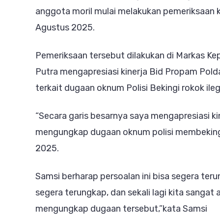
S
anggota moril mulai melakukan pemeriksaan k
P
Agustus 2025.
D
O
Pemeriksaan tersebut dilakukan di Markas Ke
P
Putra mengapresiasi kinerja Bid Propam Pol
B
terkait dugaan oknum Polisi Bekingi rokok ileg
R
“Secara garis besarnya saya mengapresiasi k
I
mengungkap dugaan oknum polisi membekingi 
2025.
Samsi berharap persoalan ini bisa segera te
segera terungkap, dan sekali lagi kita sanga
mengungkap dugaan tersebut,”kata Samsi