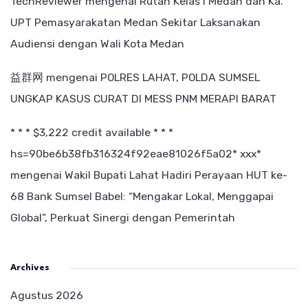
TechReviewer
mengenai
Rutan Kelas I Medan dan Ka.
UPT Pemasyarakatan Medan Sekitar Laksanakan
Audiensi dengan Wali Kota Medan
益群网
mengenai
POLRES LAHAT, POLDA SUMSEL
UNGKAP KASUS CURAT DI MESS PNM MERAPI BARAT
* * * $3,222 credit available * * *
hs=90be6b38fb316324f92eae81026f5a02* ххх*
mengenai
Wakil Bupati Lahat Hadiri Perayaan HUT ke-
68 Bank Sumsel Babel: “Mengakar Lokal, Menggapai
Global”, Perkuat Sinergi dengan Pemerintah
Archives
Agustus 2026