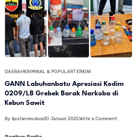
DAERAH
KRIMINAL & POPULAR
TERKINI
GANN Labuhanbatu Apresiasi Kodim
0209/LB Grebek Barak Narkoba di
Kebun Sawit
on
By
liputanresolusi
20 Januari 2025
Write a Comment
GANN