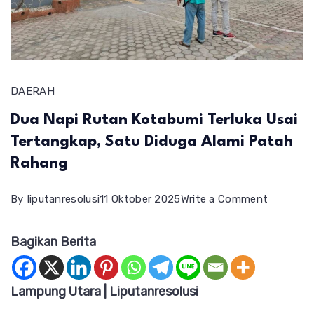
DAERAH
Dua Napi Rutan Kotabumi Terluka Usai
Tertangkap, Satu Diduga Alami Patah
Rahang
on
By
liputanresolusi
11 Oktober 2025
Write a Comment
Dua
Bagikan Berita
Napi
Rutan
Kotabum
Lampung Utara | Liputanresolusi
Terluka