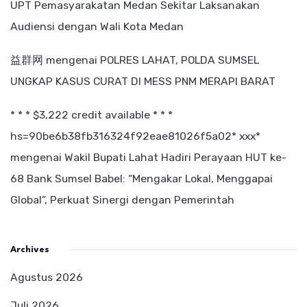
UPT Pemasyarakatan Medan Sekitar Laksanakan
Audiensi dengan Wali Kota Medan
益群网
mengenai
POLRES LAHAT, POLDA SUMSEL
UNGKAP KASUS CURAT DI MESS PNM MERAPI BARAT
* * * $3,222 credit available * * *
hs=90be6b38fb316324f92eae81026f5a02* ххх*
mengenai
Wakil Bupati Lahat Hadiri Perayaan HUT ke-
68 Bank Sumsel Babel: “Mengakar Lokal, Menggapai
Global”, Perkuat Sinergi dengan Pemerintah
Archives
Agustus 2026
Juli 2026