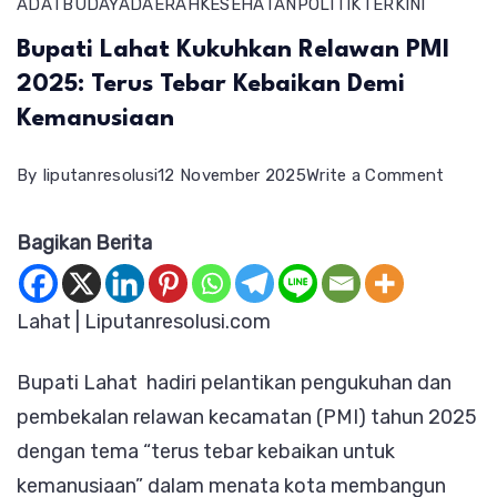
ADAT
BUDAYA
DAERAH
KESEHATAN
POLITIK
TERKINI
Bupati Lahat Kukuhkan Relawan PMI
2025: Terus Tebar Kebaikan Demi
Kemanusiaan
on
By
liputanresolusi
12 November 2025
Write a Comment
Bupati
Bagikan Berita
Lahat
Kukuh
Relaw
Lahat | Liputanresolusi.com
PMI
Bupati Lahat hadiri pelantikan pengukuhan dan
2025:
pembekalan relawan kecamatan (PMI) tahun 2025
Terus
dengan tema “terus tebar kebaikan untuk
Tebar
kemanusiaan” dalam menata kota membangun
Kebaik