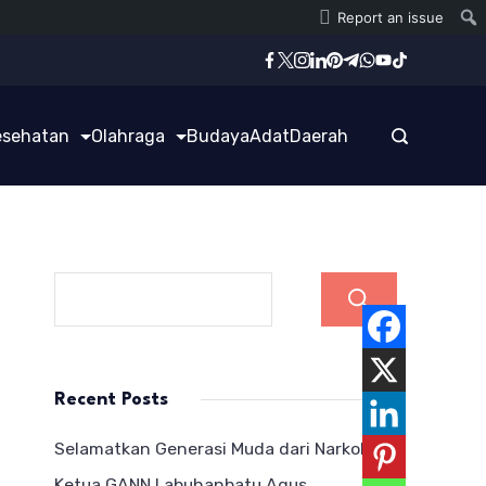
Report an issue
esehatan
Olahraga
Budaya
Adat
Daerah
Cari
Recent Posts
Selamatkan Generasi Muda dari Narkoba,
Ketua GANN Labuhanbatu Agus