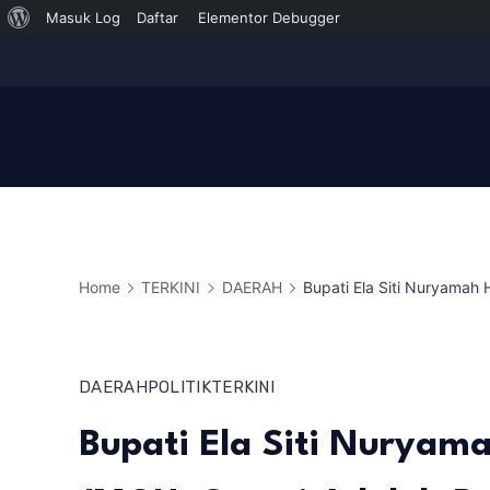
Tentang
Masuk Log
Daftar
Elementor Debugger
Skip
WordPress
to
content
Home
TERKINI
DAERAH
Bupati Ela Siti Nuryamah
DAERAH
POLITIK
TERKINI
Bupati Ela Siti Nuryama