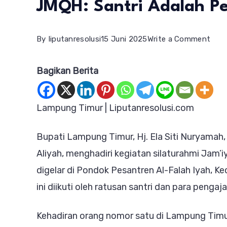
JMQH: Santri Adalah 
on
By
liputanresolusi
15 Juni 2025
Write a Comment
Bupa
Bagikan Berita
Ela
Siti
Nur
Lampung Timur | Liputanresolusi.com
Hadi
Bupati Lampung Timur, Hj. Ela Siti Nuryama
Sila
Aliyah, menghadiri kegiatan silaturahmi Jam’i
JMQ
digelar di Pondok Pesantren Al-Falah Iyah, 
Sant
ini diikuti oleh ratusan santri dan para penga
Adal
Pem
Kehadiran orang nomor satu di Lampung Timur
Mas