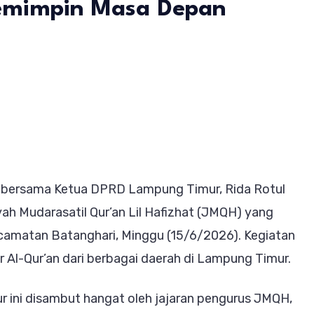
Pemimpin Masa Depan
ti
yamah
ri
h, bersama Ketua DPRD Lampung Timur, Rida Rotul
turahmi
yah Mudarasatil Qur’an Lil Hafizhat (JMQH) yang
H:
Kecamatan Batanghari, Minggu (15/6/2026). Kegiatan
ri
jar Al-Qur’an dari berbagai daerah di Lampung Timur.
ah
impin
 ini disambut hangat oleh jajaran pengurus JMQH,
a