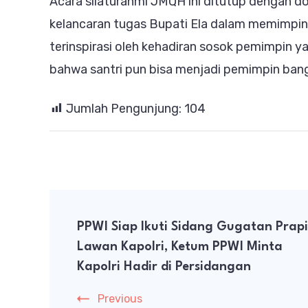
Acara silaturahmi JMQH ini ditutup dengan 
kelancaran tugas Bupati Ela dalam memimpin 
terinspirasi oleh kehadiran sosok pemimpin y
bahwa santri pun bisa menjadi pemimpin ban
Jumlah Pengunjung:
104
Post
PPWI Siap Ikuti Sidang Gugatan Prap
Navigation
Lawan Kapolri, Ketum PPWI Minta
Kapolri Hadir di Persidangan
Previous