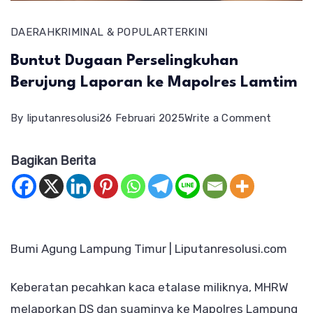
DAERAH
KRIMINAL & POPULAR
TERKINI
Buntut Dugaan Perselingkuhan
Berujung Laporan ke Mapolres Lamtim
on
By
liputanresolusi
26 Februari 2025
Write a Comment
Buntut
Bagikan Berita
Dugaan
Perseli
Berujun
Laporan
ke
Bumi Agung Lampung Timur | Liputanresolusi.com
Mapolre
Keberatan pecahkan kaca etalase miliknya, MHRW
Lamtim
melaporkan DS dan suaminya ke Mapolres Lampung