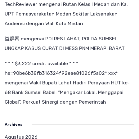
TechReviewer
mengenai
Rutan Kelas I Medan dan Ka.
UPT Pemasyarakatan Medan Sekitar Laksanakan
Audiensi dengan Wali Kota Medan
益群网
mengenai
POLRES LAHAT, POLDA SUMSEL
UNGKAP KASUS CURAT DI MESS PNM MERAPI BARAT
* * * $3,222 credit available * * *
hs=90be6b38fb316324f92eae81026f5a02* ххх*
mengenai
Wakil Bupati Lahat Hadiri Perayaan HUT ke-
68 Bank Sumsel Babel: “Mengakar Lokal, Menggapai
Global”, Perkuat Sinergi dengan Pemerintah
Archives
Agustus 2026