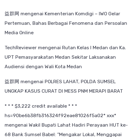
益群网
mengenai
Kementerian Komdigi – IWO Gelar
Pertemuan, Bahas Berbagai Fenomena dan Persoalan
Media Online
TechReviewer
mengenai
Rutan Kelas I Medan dan Ka.
UPT Pemasyarakatan Medan Sekitar Laksanakan
Audiensi dengan Wali Kota Medan
益群网
mengenai
POLRES LAHAT, POLDA SUMSEL
UNGKAP KASUS CURAT DI MESS PNM MERAPI BARAT
* * * $3,222 credit available * * *
hs=90be6b38fb316324f92eae81026f5a02* ххх*
mengenai
Wakil Bupati Lahat Hadiri Perayaan HUT ke-
68 Bank Sumsel Babel: “Mengakar Lokal, Menggapai