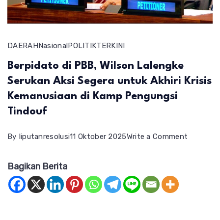
DAERAH
Nasional
POLITIK
TERKINI
Berpidato di PBB, Wilson Lalengke
Serukan Aksi Segera untuk Akhiri Krisis
Kemanusiaan di Kamp Pengungsi
Tindouf
on
By
liputanresolusi
11 Oktober 2025
Write a Comment
Berpidat
Bagikan Berita
di
PBB,
Wilson
Lalengke