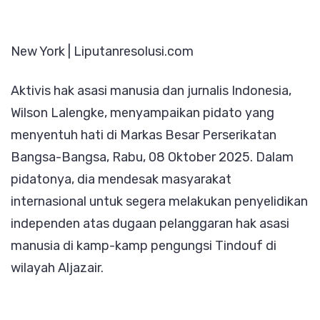
Serukan
Aksi
New York | Liputanresolusi.com
Segera
untuk
Aktivis hak asasi manusia dan jurnalis Indonesia,
Akhiri
Wilson Lalengke, menyampaikan pidato yang
Krisis
menyentuh hati di Markas Besar Perserikatan
Kemanus
Bangsa-Bangsa, Rabu, 08 Oktober 2025. Dalam
di
pidatonya, dia mendesak masyarakat
Kamp
internasional untuk segera melakukan penyelidikan
Pengung
independen atas dugaan pelanggaran hak asasi
Tindouf
manusia di kamp-kamp pengungsi Tindouf di
wilayah Aljazair.