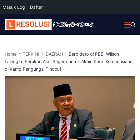
Masuk Log
Daftar
Skip
to
content
Home
TERKINI
DAERAH
Berpidato di PBB, Wilson
Lalengke Serukan Aksi Segera untuk Akhiri Krisis Kemanusiaan
di Kamp Pengungsi Tindouf