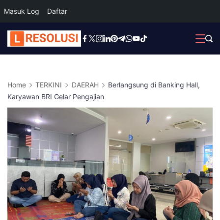
Masuk Log
Daftar
Skip
to
content
Home
TERKINI
DAERAH
Berlangsung di Banking Hall,
Karyawan BRI Gelar Pengajian