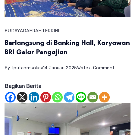
BUDAYA
DAERAH
TERKINI
Berlangsung di Banking Hall, Karyawan
BRI Gelar Pengajian
on
By
liputanresolusi
14 Januari 2025
Write a Comment
Berlangs
Bagikan Berita
di
Banking
Hall,
Karyawa
BRI
Gelar