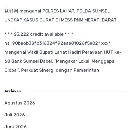
益群网
mengenai
POLRES LAHAT, POLDA SUMSEL
UNGKAP KASUS CURAT DI MESS PNM MERAPI BARAT
* * * $3,222 credit available * * *
hs=90be6b38fb316324f92eae81026f5a02* ххх*
mengenai
Wakil Bupati Lahat Hadiri Perayaan HUT ke-
68 Bank Sumsel Babel: “Mengakar Lokal, Menggapai
Global”, Perkuat Sinergi dengan Pemerintah
Archives
Agustus 2026
Juli 2026
Juni 2026