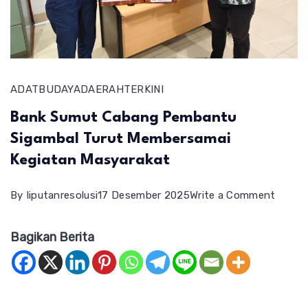
ADAT
BUDAYA
DAERAH
TERKINI
Bank Sumut Cabang Pembantu
Sigambal Turut Membersamai
Kegiatan Masyarakat
on
By
liputanresolusi
17 Desember 2025
Write a Comment
Bank
Bagikan Berita
Sumut
Caban
Pemba
Sigamb