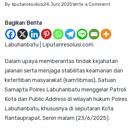
on
By
liputanresolusi
24 Juni 2025
Write a Comment
Sat
Bagikan Berita
Samapta
Polres
Labuhanbat
Labuhanbatu | Liputanresolusi.com
Gencarkan
Dalam upaya memberantas tindak kejahatan
Patroli
jalanan serta menjaga stabilitas keamanan dan
Kota
ketertiban masyarakat (kamtibmas), Satuan
dan
Samapta Polres Labuhanbatu menggelar Patroli
Public
Kota dan Public Address di wilayah hukum Polres
Address,
Labuhanbatu, khususnya di seputaran Kota
Sasar
Rantauprapat, Senin malam (23/6/2025).
Titik
Rawan
Kriminalitas