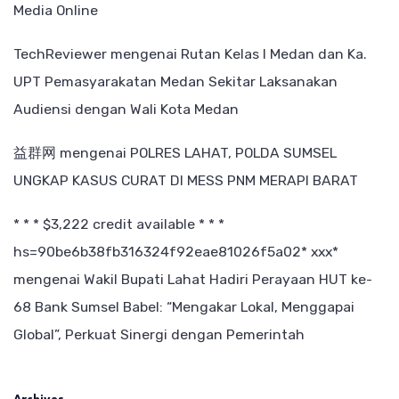
Media Online
TechReviewer
mengenai
Rutan Kelas I Medan dan Ka.
UPT Pemasyarakatan Medan Sekitar Laksanakan
Audiensi dengan Wali Kota Medan
益群网
mengenai
POLRES LAHAT, POLDA SUMSEL
UNGKAP KASUS CURAT DI MESS PNM MERAPI BARAT
* * * $3,222 credit available * * *
hs=90be6b38fb316324f92eae81026f5a02* ххх*
mengenai
Wakil Bupati Lahat Hadiri Perayaan HUT ke-
68 Bank Sumsel Babel: “Mengakar Lokal, Menggapai
Global”, Perkuat Sinergi dengan Pemerintah