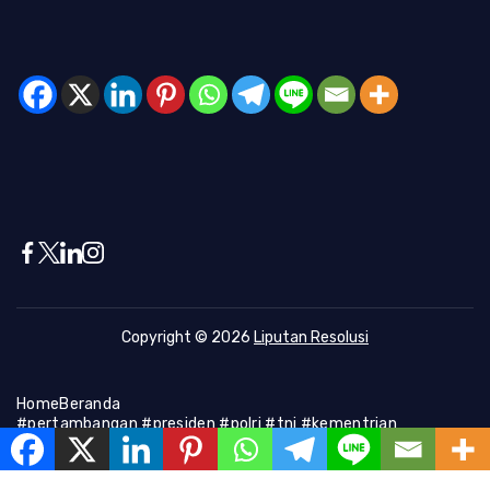
Copyright © 2026
Liputan Resolusi
Home
Beranda
#pertambangan #presiden #polri #tni #kementrian
#presiden #Kapolri #indonesia