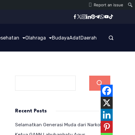
Report an issue
esehatan
Olahraga
Budaya
Adat
Daerah
Cari
Recent Posts
Selamatkan Generasi Muda dari Narkoba,
Ketua GANN Labuhanbatu Agus