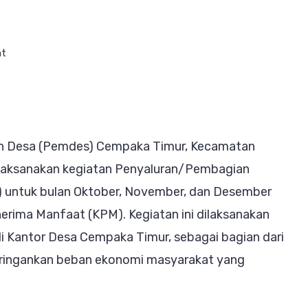
on
nt
11
KPM
Desa
Cempaka
h Desa (Pemdes) Cempaka Timur, Kecamatan
Timur
laksanakan kegiatan Penyaluran/Pembagian
Terima
 untuk bulan Oktober, November, dan Desember
BLT
rima Manfaat (KPM). Kegiatan ini dilaksanakan
Dana
 Kantor Desa Cempaka Timur, sebagai bagian dari
Desa
ingankan beban ekonomi masyarakat yang
Oktober–
Desember