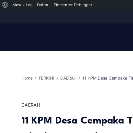
Tentang
Masuk Log
Daftar
Elementor Debugger
Skip
WordPress
to
content
Home
TERKINI
DAERAH
11 KPM Desa Cempaka Ti
DAERAH
11 KPM Desa Cempaka T