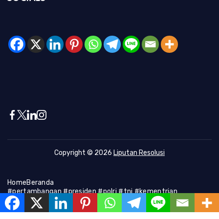
Copyright © 2026
Liputan Resolusi
Home
Beranda
#pertambangan #presiden #polri #tni #kementrian
#presiden #Kapolri #indonesia