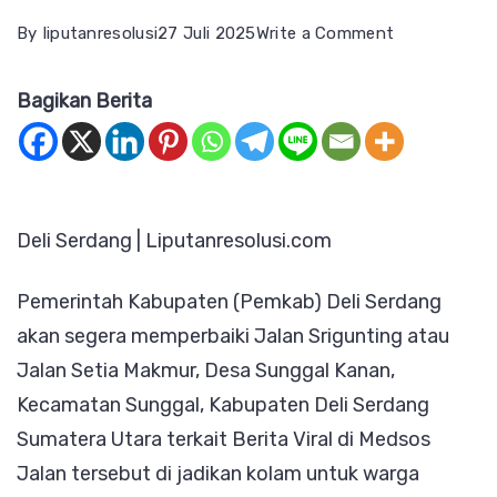
on
By
liputanresolusi
27 Juli 2025
Write a Comment
Tender
Bagikan Berita
Selesai,
Jalan
Srigunting
dan
Deli Serdang | Liputanresolusi.com
Jalan
Setia
Pemerintah Kabupaten (Pemkab) Deli Serdang
Makmur
akan segera memperbaiki Jalan Srigunting atau
Segera
Jalan Setia Makmur, Desa Sunggal Kanan,
Diperbaiki
Kecamatan Sunggal, Kabupaten Deli Serdang
Warga
Sumatera Utara terkait Berita Viral di Medsos
di
Jalan tersebut di jadikan kolam untuk warga
Minta