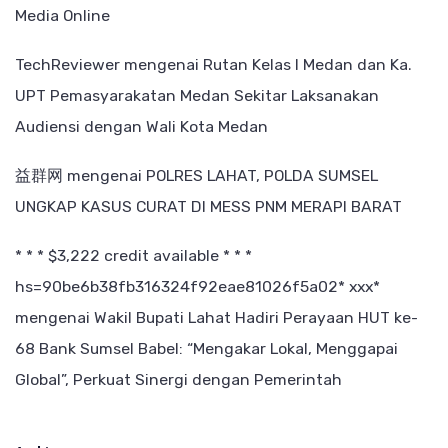
Media Online
TechReviewer
mengenai
Rutan Kelas I Medan dan Ka.
UPT Pemasyarakatan Medan Sekitar Laksanakan
Audiensi dengan Wali Kota Medan
益群网
mengenai
POLRES LAHAT, POLDA SUMSEL
UNGKAP KASUS CURAT DI MESS PNM MERAPI BARAT
* * * $3,222 credit available * * *
hs=90be6b38fb316324f92eae81026f5a02* ххх*
mengenai
Wakil Bupati Lahat Hadiri Perayaan HUT ke-
68 Bank Sumsel Babel: “Mengakar Lokal, Menggapai
Global”, Perkuat Sinergi dengan Pemerintah