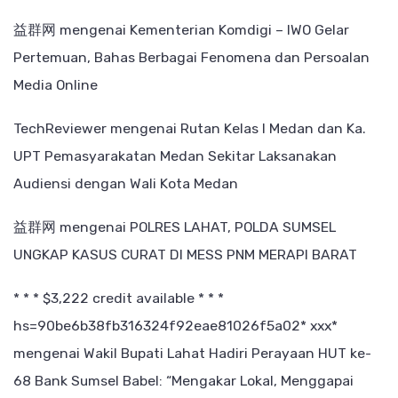
益群网
mengenai
Kementerian Komdigi – IWO Gelar
Pertemuan, Bahas Berbagai Fenomena dan Persoalan
Media Online
TechReviewer
mengenai
Rutan Kelas I Medan dan Ka.
UPT Pemasyarakatan Medan Sekitar Laksanakan
Audiensi dengan Wali Kota Medan
益群网
mengenai
POLRES LAHAT, POLDA SUMSEL
UNGKAP KASUS CURAT DI MESS PNM MERAPI BARAT
* * * $3,222 credit available * * *
hs=90be6b38fb316324f92eae81026f5a02* ххх*
mengenai
Wakil Bupati Lahat Hadiri Perayaan HUT ke-
68 Bank Sumsel Babel: “Mengakar Lokal, Menggapai