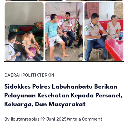
DAERAH
POLITIK
TERKINI
Sidokkes Polres Labuhanbatu Berikan
Pelayanan Kesehatan Kepada Personel,
Keluarga, Dan Masyarakat
on
By
liputanresolusi
19 Juni 2025
Write a Comment
Sidokkes