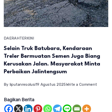
DAERAH
TERKINI
Selain Truk Batubara, Kendaraan
Treler Bermuatan Semen Juga Biang
Kerusakan Jalan. Masyarakat Minta
Perbaikan Jalintengsum
on
By
liputanresolusi
19 Agustus 2025
Write a Comment
Selain
Bagikan Berita
Truk
Batubar