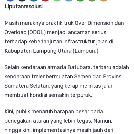
Kendara
Liputanresolusi
Treler
Masih maraknya praktik truk Over Dimension dan
Bermua
Overload (ODOL) menjadi ancaman serius
Semen
terhadap keberlanjutan infrastruktur jalan di
Juga
Kabupaten Lampung Utara (Lampura).
Biang
Kerusak
Selain kendaraan armada Batubara, terbaru adalah
Jalan.
kendaraan treler bermuatan Semen dari Provinsi
Masyara
Sumatera Selatan, yang kerap melintas jalan
Minta
membuat kondisi semakin terpuruk.
Perbaik
Jalinte
Kini, publik menaruh harapan besar pada
penegakan aturan yang lebih tegas. Namun,
hingga kini, implementasinya masih jauh dari