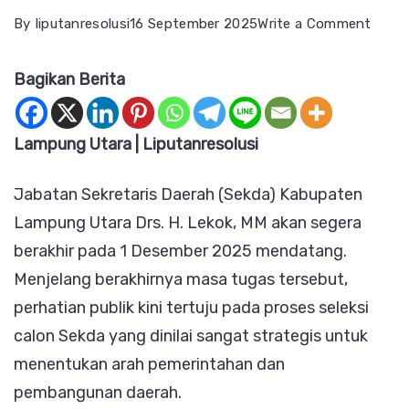
on
By
liputanresolusi
16 September 2025
Write a Comment
Sekd
Bagikan Berita
Lamp
Utara
Seger
Lampung Utara | Liputanresolusi
Purna
Jabatan Sekretaris Daerah (Sekda) Kabupaten
Tugas
Lampung Utara Drs. H. Lekok, MM akan segera
Mant
berakhir pada 1 Desember 2025 mendatang.
Ketua
Menjelang berakhirnya masa tugas tersebut,
DPD
perhatian publik kini tertuju pada proses seleksi
Golka
calon Sekda yang dinilai sangat strategis untuk
dan
menentukan arah pemerintahan dan
Mant
pembangunan daerah.
Legis