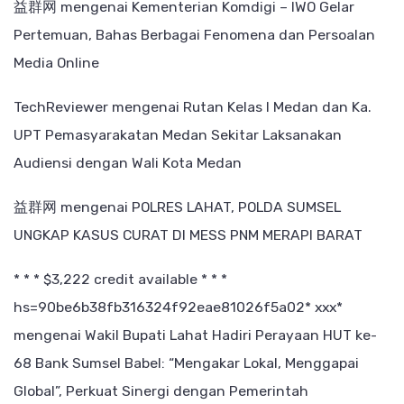
益群网
mengenai
Kementerian Komdigi – IWO Gelar
Pertemuan, Bahas Berbagai Fenomena dan Persoalan
Media Online
TechReviewer
mengenai
Rutan Kelas I Medan dan Ka.
UPT Pemasyarakatan Medan Sekitar Laksanakan
Audiensi dengan Wali Kota Medan
益群网
mengenai
POLRES LAHAT, POLDA SUMSEL
UNGKAP KASUS CURAT DI MESS PNM MERAPI BARAT
* * * $3,222 credit available * * *
hs=90be6b38fb316324f92eae81026f5a02* ххх*
mengenai
Wakil Bupati Lahat Hadiri Perayaan HUT ke-
68 Bank Sumsel Babel: “Mengakar Lokal, Menggapai
Global”, Perkuat Sinergi dengan Pemerintah