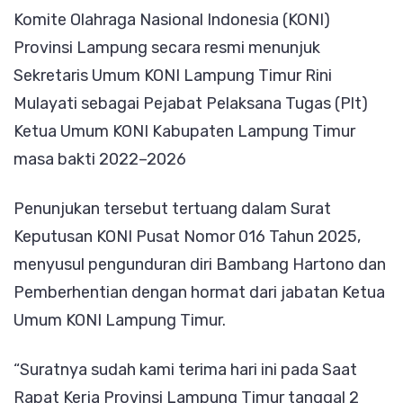
Komite Olahraga Nasional Indonesia (KONI)
Ketua
Provinsi Lampung secara resmi menunjuk
Umum
Sekretaris Umum KONI Lampung Timur Rini
KONI
Mulayati sebagai Pejabat Pelaksana Tugas (Plt)
Lampu
Ketua Umum KONI Kabupaten Lampung Timur
Timur
masa bakti 2022–2026
Gantik
Bamb
Penunjukan tersebut tertuang dalam Surat
Harto
Keputusan KONI Pusat Nomor 016 Tahun 2025,
menyusul pengunduran diri Bambang Hartono dan
Pemberhentian dengan hormat dari jabatan Ketua
Umum KONI Lampung Timur.
“Suratnya sudah kami terima hari ini pada Saat
Rapat Kerja Provinsi Lampung Timur tanggal 2