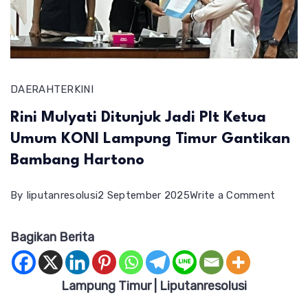
DAERAH
TERKINI
Rini Mulyati Ditunjuk Jadi Plt Ketua
Umum KONI Lampung Timur Gantikan
Bambang Hartono
on
By
liputanresolusi
2 September 2025
Write a Comment
Rini
Bagikan Berita
Mulyat
Ditunj
Jadi
Lampung Timur | Liputanresolusi
Plt