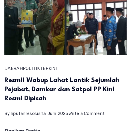
DAERAH
POLITIK
TERKINI
Resmi! Wabup Lahat Lantik Sejumlah
Pejabat, Damkar dan Satpol PP Kini
Resmi Dipisah
on
By
liputanresolusi
13 Juni 2025
Write a Comment
Resmi!