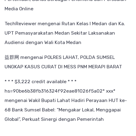
Media Online
TechReviewer
mengenai
Rutan Kelas I Medan dan Ka.
UPT Pemasyarakatan Medan Sekitar Laksanakan
Audiensi dengan Wali Kota Medan
益群网
mengenai
POLRES LAHAT, POLDA SUMSEL
UNGKAP KASUS CURAT DI MESS PNM MERAPI BARAT
* * * $3,222 credit available * * *
hs=90be6b38fb316324f92eae81026f5a02* ххх*
mengenai
Wakil Bupati Lahat Hadiri Perayaan HUT ke-
68 Bank Sumsel Babel: “Mengakar Lokal, Menggapai
Global”, Perkuat Sinergi dengan Pemerintah