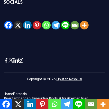
SOCIALS
Copyright © 2026
Liputan Resolusi
Home
Beranda
#pertambangan #presiden #polri #tni #kementrian
#presiden #Kapolri #indonesia