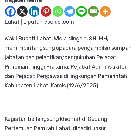
Bagikan Berita
Wabup
Lahat
Lantik
Lahat | Liputanresolusi.com
Sejumlah
Wakil Bupati Lahat, Widia Ningsih, SH, MH,
Pejabat,
memimpin langsung upacara pengambilan sumpah
Damkar
jabatan dan pelantikan/pengukuhan Pejabat
dan
Pimpinan Tinggi Pratama, Pejabat Administrator,
Satpol
dan Pejabat Pengawas di lingkungan Pemerintah
PP
Kabupaten Lahat, Kamis (12/6/2025).
Kini
Resmi
Dipisah
Kegiatan berlangsung khidmat di Gedung
Pertemuan Pemkab Lahat, dihadiri unsur