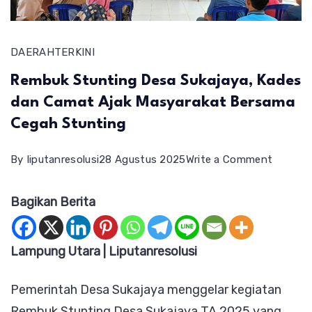
DAERAH
TERKINI
Rembuk Stunting Desa Sukajaya, Kades
dan Camat Ajak Masyarakat Bersama
Cegah Stunting
on
By
liputanresolusi
28 Agustus 2025
Write a Comment
Rembuk
Bagikan Berita
Stuntin
Desa
Sukajay
Lampung Utara | Liputanresolusi
Kades
Pemerintah Desa Sukajaya menggelar kegiatan
dan
Rembuk Stunting Desa Sukajaya TA 2025 yang
Camat