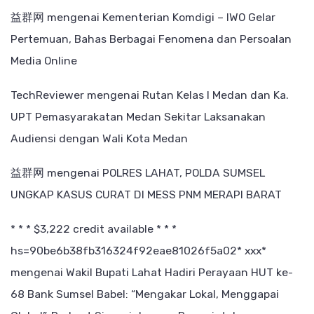
益群网
mengenai
Kementerian Komdigi – IWO Gelar
Pertemuan, Bahas Berbagai Fenomena dan Persoalan
Media Online
TechReviewer
mengenai
Rutan Kelas I Medan dan Ka.
UPT Pemasyarakatan Medan Sekitar Laksanakan
Audiensi dengan Wali Kota Medan
益群网
mengenai
POLRES LAHAT, POLDA SUMSEL
UNGKAP KASUS CURAT DI MESS PNM MERAPI BARAT
* * * $3,222 credit available * * *
hs=90be6b38fb316324f92eae81026f5a02* ххх*
mengenai
Wakil Bupati Lahat Hadiri Perayaan HUT ke-
68 Bank Sumsel Babel: “Mengakar Lokal, Menggapai